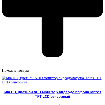
Похожие товары
Mia HD, цветной AHD монитор видеодомофонаTantos
TFT LCD сенсорный