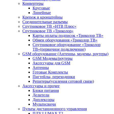
Конвертеры
Круговые
Линейные
Крепеж и кронштейны
Соединительные разъемы
Спутниковое ТВ «НТВ Плюс»
Спутниковое ТВ «Триколор»
Карты оплаты подписок «Триколор ТВ»
Обмен оборудования «Триколор ТВ»
Спутниковое оборудование «Триколор
ТВ»(первичное подключение)
GSM оборудование (Антенны, модемы, роутеры)
GSM Модемы/роутеры
Аксессуары для GSM
Антенны
Готовые Комплекты
Пигтейлы, переходники
Репитеры(усиления сотовой связи)
Аксессуары и прочее
Блоки питания
Делители
Диплексоры
Мультисвичи
Пульты дистанционного управления
ПДУ LUMAX Т2