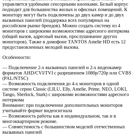
управляется удобными сенсорными кнопками. Белый корпус
подходит для большинства жилых и офисных помещений. К
монитору могут быть подключены до двух камер и до двух
вызывных панелей (поддержка всех популярных на
российском рынке брендов). Можно создать систему из 4
мониторов с широкими возможностями адресного интеркома
(общий вызов, адресный вызов, прослушивание других
мониторов). Также в домофоне TANTOS Amelie HD есть 12
предустановленных мелодий вызова.
Особенности:
— Подключение 2-х вызывных панелей и 2-х видеокамер
форматов AHD/CVI/TVI с разрешением 1080p/720p или CVBS
(PAL/NTSC)
— Возможность подключения до 4-х мониторов в одной
системе серии Classic (LILU, Elly, Amelie, Prime, NEO, LOKI,
Tango, Sherlock, Stark) с широкими возможностями адресного
интеркома
Внимание: при подключении дополнительных мониторов
учитывайте формат видеосигнала
— Возможность работы как в индивидуальном, так и в
многоквартирном режиме.
— Совместимость с большинством моделей отечественных
вызывных панелей