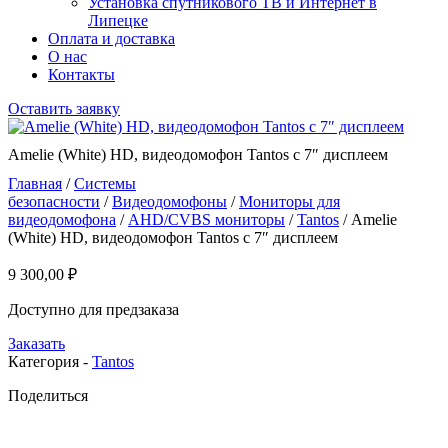
Установка спутникового ТВ и Интернет в
Липецке
Оплата и доставка
О нас
Контакты
Оставить заявку
Amelie (White) HD, видеодомофон Tantos с 7″ дисплеем
Главная
/
Системы
безопасности
/
Видеодомофоны
/
Мониторы для
видеодомофона
/
AHD/CVBS мониторы
/
Tantos
/ Amelie
(White) HD, видеодомофон Tantos с 7″ дисплеем
9 300,00
₽
Доступно для предзаказа
Заказать
Категория -
Tantos
Поделиться