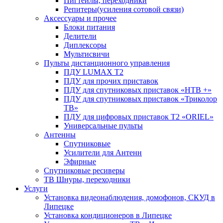
Пигтейлы, переходники
Репитеры(усиления сотовой связи)
Аксессуары и прочее
Блоки питания
Делители
Диплексоры
Мультисвичи
Пульты дистанционного управления
ПДУ LUMAX Т2
ПДУ для прочих приставок
ПДУ для спутниковых приставок «НТВ +»
ПДУ для спутниковых приставок «Триколор
ТВ»
ПДУ для цифровых приставок Т2 «ORIEL»
Универсальные пульты
Антенны
Спутниковые
Усилители для Антенн
Эфирные
Спутниковые ресиверы
ТВ Шнуры, переходники
Услуги
Установка видеонаблюдения, домофонов, СКУД в
Липецке
Установка кондиционеров в Липецке