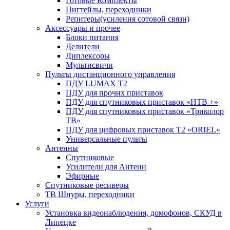
Готовые Комплекты
Пигтейлы, переходники
Репитеры(усиления сотовой связи)
Аксессуары и прочее
Блоки питания
Делители
Диплексоры
Мультисвичи
Пульты дистанционного управления
ПДУ LUMAX Т2
ПДУ для прочих приставок
ПДУ для спутниковых приставок «НТВ +»
ПДУ для спутниковых приставок «Триколор
ТВ»
ПДУ для цифровых приставок Т2 «ORIEL»
Универсальные пульты
Антенны
Спутниковые
Усилители для Антенн
Эфирные
Спутниковые ресиверы
ТВ Шнуры, переходники
Услуги
Установка видеонаблюдения, домофонов, СКУД в
Липецке