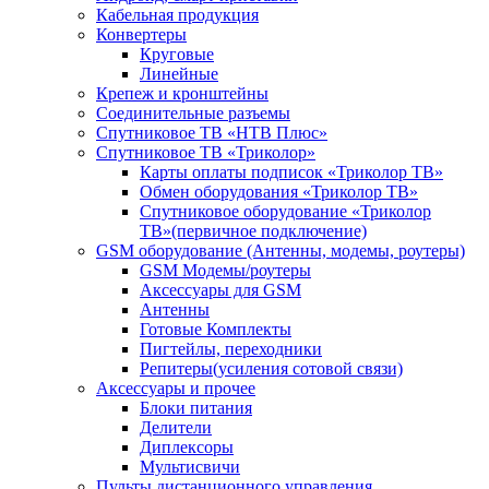
Кабельная продукция
Конвертеры
Круговые
Линейные
Крепеж и кронштейны
Соединительные разъемы
Спутниковое ТВ «НТВ Плюс»
Спутниковое ТВ «Триколор»
Карты оплаты подписок «Триколор ТВ»
Обмен оборудования «Триколор ТВ»
Спутниковое оборудование «Триколор
ТВ»(первичное подключение)
GSM оборудование (Антенны, модемы, роутеры)
GSM Модемы/роутеры
Аксессуары для GSM
Антенны
Готовые Комплекты
Пигтейлы, переходники
Репитеры(усиления сотовой связи)
Аксессуары и прочее
Блоки питания
Делители
Диплексоры
Мультисвичи
Пульты дистанционного управления