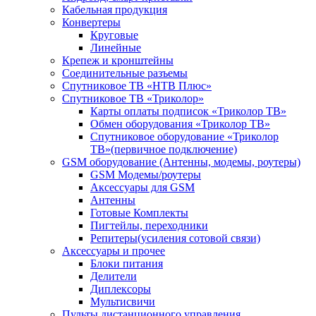
Кабельная продукция
Конвертеры
Круговые
Линейные
Крепеж и кронштейны
Соединительные разъемы
Спутниковое ТВ «НТВ Плюс»
Спутниковое ТВ «Триколор»
Карты оплаты подписок «Триколор ТВ»
Обмен оборудования «Триколор ТВ»
Спутниковое оборудование «Триколор
ТВ»(первичное подключение)
GSM оборудование (Антенны, модемы, роутеры)
GSM Модемы/роутеры
Аксессуары для GSM
Антенны
Готовые Комплекты
Пигтейлы, переходники
Репитеры(усиления сотовой связи)
Аксессуары и прочее
Блоки питания
Делители
Диплексоры
Мультисвичи
Пульты дистанционного управления