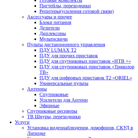
Готовые Комплекты
Пигтейлы, переходники
Репитеры(усиления сотовой связи)
Аксессуары и прочее
Блоки питания
Делители
Диплексоры
Мультисвичи
Пульты дистанционного управления
ПДУ LUMAX Т2
ПДУ для прочих приставок
ПДУ для спутниковых приставок «НТВ +»
ПДУ для спутниковых приставок «Триколор
ТВ»
ПДУ для цифровых приставок Т2 «ORIEL»
Универсальные пульты
Антенны
Спутниковые
Усилители для Антенн
Эфирные
Спутниковые ресиверы
ТВ Шнуры, переходники
Услуги
Установка видеонаблюдения, домофонов, СКУД в
Липецке