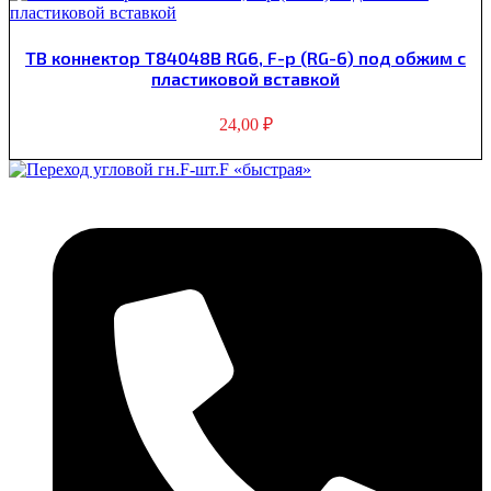
ТВ коннектор T84048B RG6, F-p (RG-6) под обжим с
пластиковой вставкой
24,00
₽