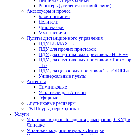
Пигтейлы, переходники
Репитеры(усиления сотовой связи)
Аксессуары и прочее
Блоки питания
Делители
Диплексоры
Мультисвичи
Пульты дистанционного управления
ПДУ LUMAX Т2
ПДУ для прочих приставок
ПДУ для спутниковых приставок «НТВ +»
ПДУ для спутниковых приставок «Триколор
ТВ»
ПДУ для цифровых приставок Т2 «ORIEL»
Универсальные пульты
Антенны
Спутниковые
Усилители для Антенн
Эфирные
Спутниковые ресиверы
ТВ Шнуры, переходники
Услуги
Установка видеонаблюдения, домофонов, СКУД в
Липецке
Установка кондиционеров в Липецке