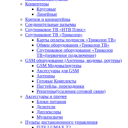
Конвертеры
Круговые
Линейные
Крепеж и кронштейны
Соединительные разъемы
Спутниковое ТВ «НТВ Плюс»
Спутниковое ТВ «Триколор»
Карты оплаты подписок «Триколор ТВ»
Обмен оборудования «Триколор ТВ»
Спутниковое оборудование «Триколор
ТВ»(первичное подключение)
GSM оборудование (Антенны, модемы, роутеры)
GSM Модемы/роутеры
Аксессуары для GSM
Антенны
Готовые Комплекты
Пигтейлы, переходники
Репитеры(усиления сотовой связи)
Аксессуары и прочее
Блоки питания
Делители
Диплексоры
Мультисвичи
Пульты дистанционного управления
ПДУ LUMAX Т2