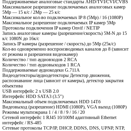
Поддерживаемые аналоговые стандарты AHD/TVI/CVI/CVBS
Максимальное разрешение подключаемых аналоговых камер
5Mp — 15 к/с / 2Mp — 25 к/с
Максимальное кол-во подключаемых IP 8 (5Mp) / 16 (1080Р)
Максимальное разрешение подключаемых IP камер 5Mp
Протоколы подключения IP камер Onvif / NETIP
Запись аналоговые камеры (разрешение/скорость) 5М-N до 15
к/с 1080N до 16к/с
Запись IP камеры (разрешение / скорость) до 5Mp (25к/с)
Кол-во одновременно воспроизводимых каналов до 8 (зависит
от режима и разрешения видеокамер)
Количество / тип аудиовходов 2 RCA
Количество / тип аудиовыходов 1 RCA
Поддерживаемые аудиокодеки G.711A
Видеодетекторы/аудиодетекторы Детектор движения,
распознавание лица (зависит от камеры), детектор закрытия
объектива
USB интерфейс 2 x USB 2.0
Интерфейс HDD SATA3 (3.5″)
Максимальный объем подключаемых HDD 14Тб
Видеовыход (разрешение) HDMI (1080P), VGA выход (1080P)
Режимы мультиэкрана 1 / 4 / 8 / 9 / 16 / 20
Сетевой интерфейс 1 RJ45 10/100М адаптивный Ethernet
интерфейс / RS-485
Сетевые протоколы TCP/IP, DHCP, DDNS, DNS, UPNP, NTP,