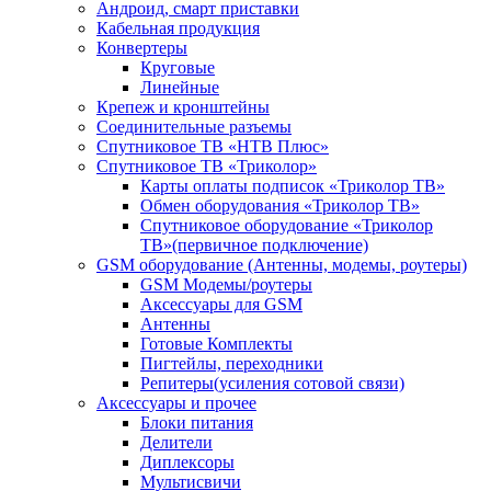
Андроид, смарт приставки
Кабельная продукция
Конвертеры
Круговые
Линейные
Крепеж и кронштейны
Соединительные разъемы
Спутниковое ТВ «НТВ Плюс»
Спутниковое ТВ «Триколор»
Карты оплаты подписок «Триколор ТВ»
Обмен оборудования «Триколор ТВ»
Спутниковое оборудование «Триколор
ТВ»(первичное подключение)
GSM оборудование (Антенны, модемы, роутеры)
GSM Модемы/роутеры
Аксессуары для GSM
Антенны
Готовые Комплекты
Пигтейлы, переходники
Репитеры(усиления сотовой связи)
Аксессуары и прочее
Блоки питания
Делители
Диплексоры
Мультисвичи