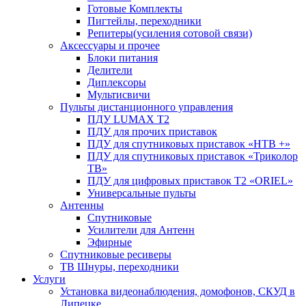
Готовые Комплекты
Пигтейлы, переходники
Репитеры(усиления сотовой связи)
Аксессуары и прочее
Блоки питания
Делители
Диплексоры
Мультисвичи
Пульты дистанционного управления
ПДУ LUMAX Т2
ПДУ для прочих приставок
ПДУ для спутниковых приставок «НТВ +»
ПДУ для спутниковых приставок «Триколор
ТВ»
ПДУ для цифровых приставок Т2 «ORIEL»
Универсальные пульты
Антенны
Спутниковые
Усилители для Антенн
Эфирные
Спутниковые ресиверы
ТВ Шнуры, переходники
Услуги
Установка видеонаблюдения, домофонов, СКУД в
Липецке