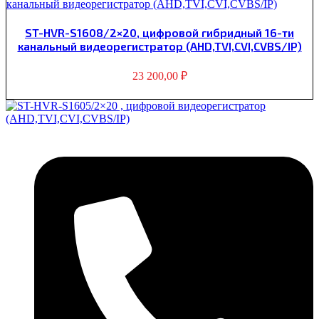
ST-HVR-S1608/2×20, цифровой гибридный 16-ти
канальный видеорегистратор (AHD,TVI,CVI,CVBS/IP)
23 200,00
₽