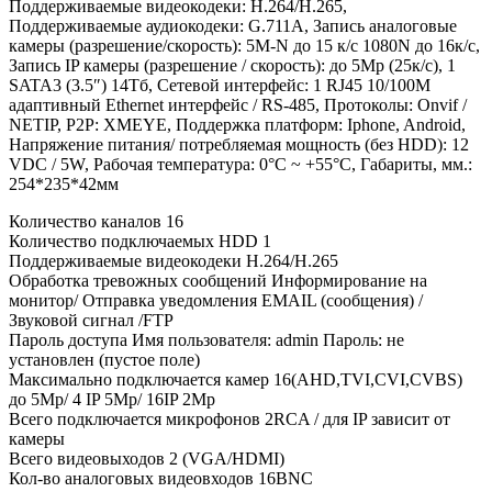
Поддерживаемые видеокодеки: H.264/H.265,
Поддерживаемые аудиокодеки: G.711A, Запись аналоговые
камеры (разрешение/скорость): 5М-N до 15 к/с 1080N до 16к/с,
Запись IP камеры (разрешение / скорость): до 5Mp (25к/с), 1
SATA3 (3.5″) 14Тб, Сетевой интерфейс: 1 RJ45 10/100М
адаптивный Ethernet интерфейс / RS-485, Протоколы: Onvif /
NETIP, P2P: XMEYE, Поддержка платформ: Iphone, Android,
Напряжение питания/ потребляемая мощность (без HDD): 12
VDC / 5W, Рабочая температура: 0°C ~ +55°C, Габариты, мм.:
254*235*42мм
Количество каналов 16
Количество подключаемых HDD 1
Поддерживаемые видеокодеки H.264/H.265
Обработка тревожных сообщений Информирование на
монитор/ Отправка уведомления EMAIL (сообщения) /
Звуковой сигнал /FTP
Пароль доступа Имя пользователя: admin Пароль: не
установлен (пустое поле)
Максимально подключается камер 16(AHD,TVI,CVI,CVBS)
до 5Mp/ 4 IP 5Mp/ 16IP 2Mp
Всего подключается микрофонов 2RCA / для IP зависит от
камеры
Всего видеовыходов 2 (VGA/HDMI)
Кол-во аналоговых видеовходов 16BNC