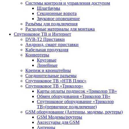
Системы контроля и управления доступом
Шлагбаумы
Секционные ворота
Звуковое оповещение
Разъёмы для подключения
Расходные материалы для монтажа
Спутниковое ТВ и Интернет
DVB-Т2 Приставки
Андроид, смарт приставки
Кабельная продукция
Конвертеры
Круговые
Линейные
Крепеж и кронштейны
Соединительные разъемы
Спутниковое ТВ «НТВ Плюс»
Спутниковое ТВ «Триколор»
Карты оплаты подписок «Триколор ТВ»
Обмен оборудования «Триколор ТВ»
Спутниковое оборудование «Триколор
ТВ»(первичное подключение)
GSM оборудование (Антенны, модемы, роутеры)
GSM Модемы/роутеры
Аксессуары для GSM
Антенны