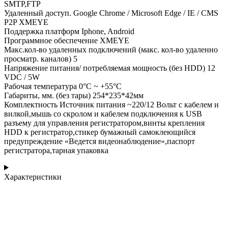
SMTP,FTP
Удаленный доступ. Google Chrome / Microsoft Edge / IE / CMS
P2P XMEYE
Поддержка платформ Iphone, Android
Программное обеспечение XMEYE
Макс.кол-во удаленных подключений (макс. кол-во удаленно
просматр. каналов) 5
Напряжение питания/ потребляемая мощность (без HDD) 12
VDC / 5W
Рабочая температура 0°C ~ +55°C
Габариты, мм. (без тары) 254*235*42мм
Комплектность Источник питания ~220/12 Вольт с кабелем и
вилкой,мышь со скролом и кабелем подключения к USB
разъему для управления регистратором,винты крепления
HDD к регистратор,стикер бумажный самоклеющийся
предупреждение «Ведется видеонаблюдение»,паспорт
регистратора,тарная упаковка
Характеристики