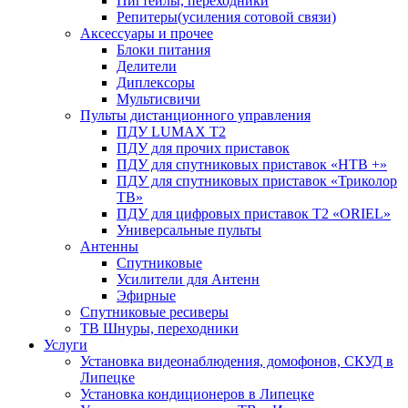
Пигтейлы, переходники
Репитеры(усиления сотовой связи)
Аксессуары и прочее
Блоки питания
Делители
Диплексоры
Мультисвичи
Пульты дистанционного управления
ПДУ LUMAX Т2
ПДУ для прочих приставок
ПДУ для спутниковых приставок «НТВ +»
ПДУ для спутниковых приставок «Триколор
ТВ»
ПДУ для цифровых приставок Т2 «ORIEL»
Универсальные пульты
Антенны
Спутниковые
Усилители для Антенн
Эфирные
Спутниковые ресиверы
ТВ Шнуры, переходники
Услуги
Установка видеонаблюдения, домофонов, СКУД в
Липецке
Установка кондиционеров в Липецке