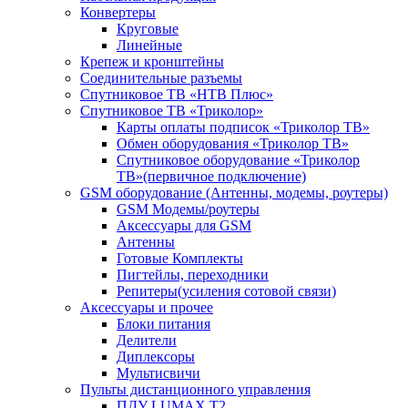
Конвертеры
Круговые
Линейные
Крепеж и кронштейны
Соединительные разъемы
Спутниковое ТВ «НТВ Плюс»
Спутниковое ТВ «Триколор»
Карты оплаты подписок «Триколор ТВ»
Обмен оборудования «Триколор ТВ»
Спутниковое оборудование «Триколор
ТВ»(первичное подключение)
GSM оборудование (Антенны, модемы, роутеры)
GSM Модемы/роутеры
Аксессуары для GSM
Антенны
Готовые Комплекты
Пигтейлы, переходники
Репитеры(усиления сотовой связи)
Аксессуары и прочее
Блоки питания
Делители
Диплексоры
Мультисвичи
Пульты дистанционного управления
ПДУ LUMAX Т2