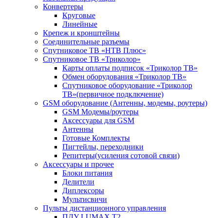
Конвертеры
Круговые
Линейные
Крепеж и кронштейны
Соединительные разъемы
Спутниковое ТВ «НТВ Плюс»
Спутниковое ТВ «Триколор»
Карты оплаты подписок «Триколор ТВ»
Обмен оборудования «Триколор ТВ»
Спутниковое оборудование «Триколор
ТВ»(первичное подключение)
GSM оборудование (Антенны, модемы, роутеры)
GSM Модемы/роутеры
Аксессуары для GSM
Антенны
Готовые Комплекты
Пигтейлы, переходники
Репитеры(усиления сотовой связи)
Аксессуары и прочее
Блоки питания
Делители
Диплексоры
Мультисвичи
Пульты дистанционного управления
ПДУ LUMAX Т2