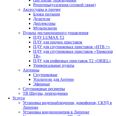
Пигтейлы, переходники
Репитеры(усиления сотовой связи)
Аксессуары и прочее
Блоки питания
Делители
Диплексоры
Мультисвичи
Пульты дистанционного управления
ПДУ LUMAX Т2
ПДУ для прочих приставок
ПДУ для спутниковых приставок «НТВ +»
ПДУ для спутниковых приставок «Триколор
ТВ»
ПДУ для цифровых приставок Т2 «ORIEL»
Универсальные пульты
Антенны
Спутниковые
Усилители для Антенн
Эфирные
Спутниковые ресиверы
ТВ Шнуры, переходники
Услуги
Установка видеонаблюдения, домофонов, СКУД в
Липецке
Установка кондиционеров в Липецке