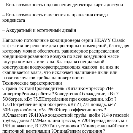
– Есть возможность подключения детектора карты доступа
– Есть возможность изменения направления отвода
конденсата
– Аккуратный и эстетичный дизайн
Напольно-потолочные кондиционеры серии HEAVY Classic –
эффективное решение для просторных помещений, благодаря
которому можно обеспечить равномерное распределение
кондиционированного воздуха по всей воздушной массе
внутри комнаты или зала. Благодаря специальной
конструкции воздухораспределяющих жалюзи, на них не
скапливается влага, что исключает налипание пыли или
развитие очагов грибка на поверхности.
Технические характеристики
Страна ?КитайПроизводитель ?КитайКомпрессор ?Не
инверторРежим работы ?Холод/теплоОхлаждение, кВт ?
5Обогрев, кВт ?5,5Потребление при охлаждении, кВт ?
1,72Потребление при обогреве, кВт ?1,77Площадь, м² ?
50Воздухообмен, м³/ч ?800Энергоэффективность ?
AХладагент ?R410Aø жидкостной трубы, дюйм ?1/4ø газовой
трубы, дюйм ?1/2Max длина трассы, м ?20Перепад высот, м ?
15Напряжение, В ?220Тип установки ?УниверсальныйРежим
приточной вентиляции ?ОпцияРежим осушения ?