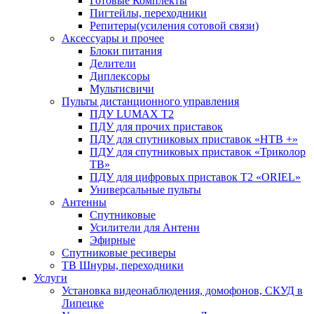
Готовые Комплекты
Пигтейлы, переходники
Репитеры(усиления сотовой связи)
Аксессуары и прочее
Блоки питания
Делители
Диплексоры
Мультисвичи
Пульты дистанционного управления
ПДУ LUMAX Т2
ПДУ для прочих приставок
ПДУ для спутниковых приставок «НТВ +»
ПДУ для спутниковых приставок «Триколор
ТВ»
ПДУ для цифровых приставок Т2 «ORIEL»
Универсальные пульты
Антенны
Спутниковые
Усилители для Антенн
Эфирные
Спутниковые ресиверы
ТВ Шнуры, переходники
Услуги
Установка видеонаблюдения, домофонов, СКУД в
Липецке