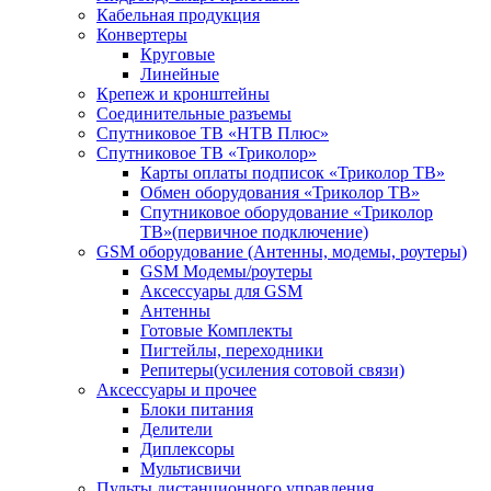
Кабельная продукция
Конвертеры
Круговые
Линейные
Крепеж и кронштейны
Соединительные разъемы
Спутниковое ТВ «НТВ Плюс»
Спутниковое ТВ «Триколор»
Карты оплаты подписок «Триколор ТВ»
Обмен оборудования «Триколор ТВ»
Спутниковое оборудование «Триколор
ТВ»(первичное подключение)
GSM оборудование (Антенны, модемы, роутеры)
GSM Модемы/роутеры
Аксессуары для GSM
Антенны
Готовые Комплекты
Пигтейлы, переходники
Репитеры(усиления сотовой связи)
Аксессуары и прочее
Блоки питания
Делители
Диплексоры
Мультисвичи
Пульты дистанционного управления