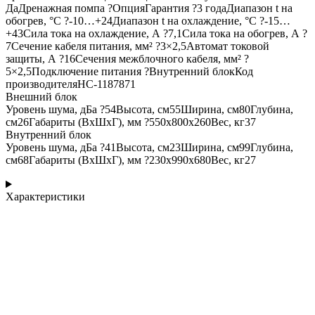
ДаДренажная помпа ?ОпцияГарантия ?3 годаДиапазон t на
обогрев, °С ?-10…+24Диапазон t на охлаждение, °С ?-15…
+43Сила тока на охлаждение, А ?7,1Сила тока на обогрев, А ?
7Сечение кабеля питания, мм² ?3×2,5Автомат токовой
защиты, А ?16Сечения межблочного кабеля, мм² ?
5×2,5Подключение питания ?Внутренний блокКод
производителяНС-1187871
Внешний блок
Уровень шума, дБа ?54Высота, см55Ширина, см80Глубина,
см26Габариты (ВхШхГ), мм ?550х800х260Вес, кг37
Внутренний блок
Уровень шума, дБа ?41Высота, см23Ширина, см99Глубина,
см68Габариты (ВхШхГ), мм ?230х990х680Вес, кг27
Характеристики