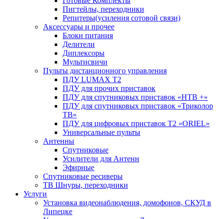
Готовые Комплекты
Пигтейлы, переходники
Репитеры(усиления сотовой связи)
Аксессуары и прочее
Блоки питания
Делители
Диплексоры
Мультисвичи
Пульты дистанционного управления
ПДУ LUMAX Т2
ПДУ для прочих приставок
ПДУ для спутниковых приставок «НТВ +»
ПДУ для спутниковых приставок «Триколор
ТВ»
ПДУ для цифровых приставок Т2 «ORIEL»
Универсальные пульты
Антенны
Спутниковые
Усилители для Антенн
Эфирные
Спутниковые ресиверы
ТВ Шнуры, переходники
Услуги
Установка видеонаблюдения, домофонов, СКУД в
Липецке