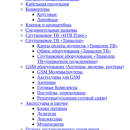
Кабельная продукция
Конвертеры
Круговые
Линейные
Крепеж и кронштейны
Соединительные разъемы
Спутниковое ТВ «НТВ Плюс»
Спутниковое ТВ «Триколор»
Карты оплаты подписок «Триколор ТВ»
Обмен оборудования «Триколор ТВ»
Спутниковое оборудование «Триколор
ТВ»(первичное подключение)
GSM оборудование (Антенны, модемы, роутеры)
GSM Модемы/роутеры
Аксессуары для GSM
Антенны
Готовые Комплекты
Пигтейлы, переходники
Репитеры(усиления сотовой связи)
Аксессуары и прочее
Блоки питания
Делители
Диплексоры
Мультисвичи
Пульты дистанционного управления