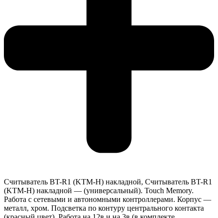
Считыватель BT-R1 (KTM-H) накладной, Считыватель BT-R1
(KTM-H) накладной — (универсальный). Touch Memory.
Работа с сетевыми и автономными контроллерами. Корпус —
металл, хром. Подсветка по контуру центрального контакта
(красный цвет). Работа на 12в и на 3в (в комплекте