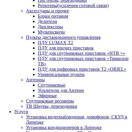
Пигтейлы, переходники
Репитеры(усиления сотовой связи)
Аксессуары и прочее
Блоки питания
Делители
Диплексоры
Мультисвичи
Пульты дистанционного управления
ПДУ LUMAX Т2
ПДУ для прочих приставок
ПДУ для спутниковых приставок «НТВ +»
ПДУ для спутниковых приставок «Триколор
ТВ»
ПДУ для цифровых приставок Т2 «ORIEL»
Универсальные пульты
Антенны
Спутниковые
Усилители для Антенн
Эфирные
Спутниковые ресиверы
ТВ Шнуры, переходники
Услуги
Установка видеонаблюдения, домофонов, СКУД в
Липецке
Установка кондиционеров в Липецке