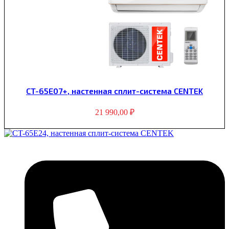
CT-65E07+, настенная сплит-система CENTEK
21 990,00
₽