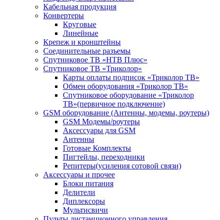
Кабельная продукция
Конвертеры
Круговые
Линейные
Крепеж и кронштейны
Соединительные разъемы
Спутниковое ТВ «НТВ Плюс»
Спутниковое ТВ «Триколор»
Карты оплаты подписок «Триколор ТВ»
Обмен оборудования «Триколор ТВ»
Спутниковое оборудование «Триколор
ТВ»(первичное подключение)
GSM оборудование (Антенны, модемы, роутеры)
GSM Модемы/роутеры
Аксессуары для GSM
Антенны
Готовые Комплекты
Пигтейлы, переходники
Репитеры(усиления сотовой связи)
Аксессуары и прочее
Блоки питания
Делители
Диплексоры
Мультисвичи
Пульты дистанционного управления