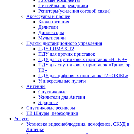
Готовые Комплекты
Пигтейлы, переходники
Репитеры(усиления сотовой связи)
Аксессуары и прочее
Блоки питания
Делители
Диплексоры
Мультисвичи
Пульты дистанционного управления
ПДУ LUMAX Т2
ПДУ для прочих приставок
ПДУ для спутниковых приставок «НТВ +»
ПДУ для спутниковых приставок «Триколор
ТВ»
ПДУ для цифровых приставок Т2 «ORIEL»
Универсальные пульты
Антенны
Спутниковые
Усилители для Антенн
Эфирные
Спутниковые ресиверы
ТВ Шнуры, переходники
Услуги
Установка видеонаблюдения, домофонов, СКУД в
Липецке