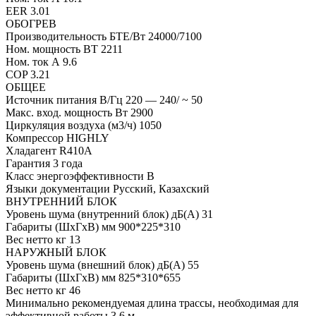
EER 3.01
ОБОГРЕВ
Производительность БТЕ/Вт 24000/7100
Ном. мощность ВТ 2211
Ном. ток А 9.6
COP 3.21
ОБЩЕЕ
Источник питания В/Гц 220 — 240/ ~ 50
Макс. вход. мощность Вт 2900
Циркуляция воздуха (м3/ч) 1050
Компрессор HIGHLY
Хладагент R410A
Гарантия 3 года
Класс энергоэффективности B
Языки документации Русский, Казахский
ВНУТРЕННИЙ БЛОК
Уровень шума (внутренний блок) дБ(А) 31
Габариты (ШxГxВ) мм 900*225*310
Вес нетто кг 13
НАРУЖНЫЙ БЛОК
Уровень шума (внешний блок) дБ(А) 55
Габариты (ШxГxВ) мм 825*310*655
Вес нетто кг 46
Минимально рекомендуемая длина трассы, необходимая для
эффективной работы 3.6 м.