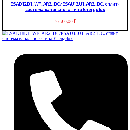
ESAD12D1_WF_AR2_DC/ESAU12U1_AR2_DC, сплит-
система канального типа Energolux
76 500,00
₽