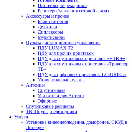
Готовые Комплекты
Пигтейлы, переходники
Репитеры(усиления сотовой связи)
Аксессуары и прочее
Блоки питания
Делители
Диплексоры
Мультисвичи
Пульты дистанционного управления
ПДУ LUMAX Т2
ПДУ для прочих приставок
ПДУ для спутниковых приставок «НТВ +»
ПДУ для спутниковых приставок «Триколор
ТВ»
ПДУ для цифровых приставок Т2 «ORIEL»
Универсальные пульты
Антенны
Спутниковые
Усилители для Антенн
Эфирные
Спутниковые ресиверы
ТВ Шнуры, переходники
Услуги
Установка видеонаблюдения, домофонов, СКУД в
Липецке