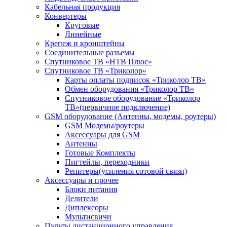
Кабельная продукция
Конвертеры
Круговые
Линейные
Крепеж и кронштейны
Соединительные разъемы
Спутниковое ТВ «НТВ Плюс»
Спутниковое ТВ «Триколор»
Карты оплаты подписок «Триколор ТВ»
Обмен оборудования «Триколор ТВ»
Спутниковое оборудование «Триколор
ТВ»(первичное подключение)
GSM оборудование (Антенны, модемы, роутеры)
GSM Модемы/роутеры
Аксессуары для GSM
Антенны
Готовые Комплекты
Пигтейлы, переходники
Репитеры(усиления сотовой связи)
Аксессуары и прочее
Блоки питания
Делители
Диплексоры
Мультисвичи
Пульты дистанционного управления