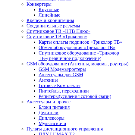
Конвертеры
Круговые
Линейные
Крепеж и кронштейны
Соединительные разъемы
Спутниковое ТВ «НТВ Плюс»
Спутниковое ТВ «Триколор»
Карты оплаты подписок «Триколор ТВ»
Обмен оборудования «Триколор ТВ»
Спутниковое оборудование «Триколор
ТВ»(первичное подключение)
GSM оборудование (Антенны, модемы, роутеры)
GSM Модемы/роутеры
Аксессуары для GSM
Антенны
Готовые Комплекты
Пигтейлы, переходники
Репитеры(усиления сотовой связи)
Аксессуары и прочее
Блоки питания
Делители
Диплексоры
Мультисвичи
Пульты дистанционного управления
ПДУ LUMAX Т2