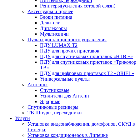
Пигтейлы, переходники
Репитеры(усиления сотовой связи)
Аксессуары и прочее
Блоки питания
Делители
Диплексоры
Мультисвичи
Пульты дистанционного управления
ПДУ LUMAX Т2
ПДУ для прочих приставок
ПДУ для спутниковых приставок «НТВ +»
ПДУ для спутниковых приставок «Триколор
ТВ»
ПДУ для цифровых приставок Т2 «ORIEL»
Универсальные пульты
Антенны
Спутниковые
Усилители для Антенн
Эфирные
Спутниковые ресиверы
ТВ Шнуры, переходники
Услуги
Установка видеонаблюдения, домофонов, СКУД в
Липецке
Установка кондиционеров в Липецке