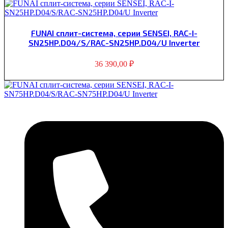
FUNAI сплит-система, серии SENSEI, RAC-I-
SN25HP.D04/S/RAC-SN25HP.D04/U Inverter
36 390,00
₽