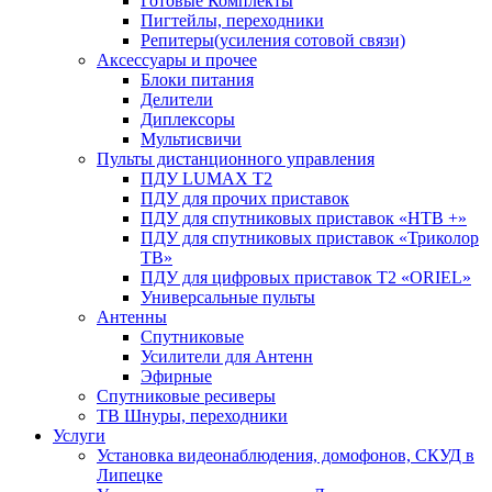
Готовые Комплекты
Пигтейлы, переходники
Репитеры(усиления сотовой связи)
Аксессуары и прочее
Блоки питания
Делители
Диплексоры
Мультисвичи
Пульты дистанционного управления
ПДУ LUMAX Т2
ПДУ для прочих приставок
ПДУ для спутниковых приставок «НТВ +»
ПДУ для спутниковых приставок «Триколор
ТВ»
ПДУ для цифровых приставок Т2 «ORIEL»
Универсальные пульты
Антенны
Спутниковые
Усилители для Антенн
Эфирные
Спутниковые ресиверы
ТВ Шнуры, переходники
Услуги
Установка видеонаблюдения, домофонов, СКУД в
Липецке