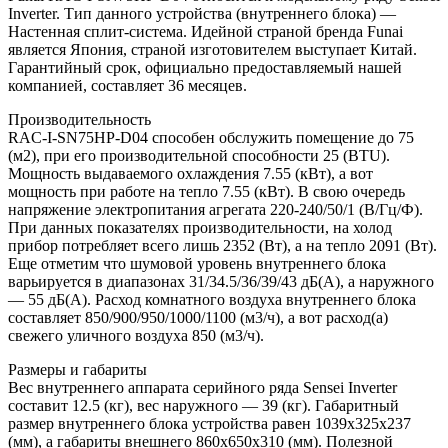
Inverter. Тип данного устройства (внутреннего блока) —
Настенная сплит-система. Идейной страной бренда Funai
является Япония, страной изготовителем выступает Китай.
Гарантийный срок, официально предоставляемый нашей
компанией, составляет 36 месяцев.
Производительность
RAC-I-SN75HP-D04 способен обслужить помещение до 75
(м2), при его производительной способности 25 (BTU).
Мощность выдаваемого охлаждения 7.55 (кВт), а вот
мощность при работе на тепло 7.55 (кВт). В свою очередь
напряжение электропитания агрегата 220-240/50/1 (В/Гц/Ф).
При данных показателях производительности, на холод
прибор потребляет всего лишь 2352 (Вт), а на тепло 2091 (Вт).
Еще отметим что шумовой уровень внутреннего блока
варьируется в диапазонах 31/34.5/36/39/43 дБ(А), а наружного
— 55 дБ(А). Расход комнатного воздуха внутреннего блока
составляет 850/900/950/1000/1100 (м3/ч), а вот расход(а)
свежего уличного воздуха 850 (м3/ч).
Размеры и габариты
Вес внутреннего аппарата серийного ряда Sensei Inverter
составит 12.5 (кг), вес наружного — 39 (кг). Габаритный
размер внутреннего блока устройства равен 1039x325x237
(мм), а габариты внешнего 860x650x310 (мм). Полезной