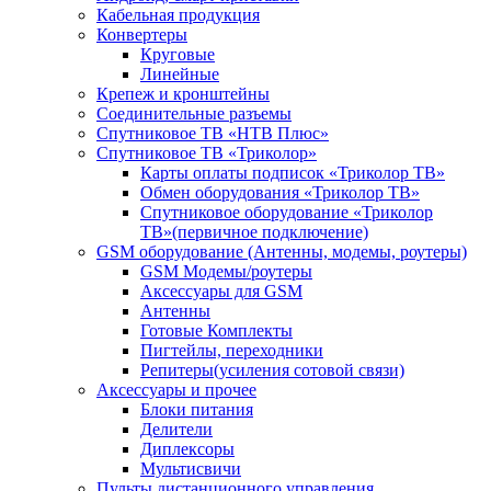
Кабельная продукция
Конвертеры
Круговые
Линейные
Крепеж и кронштейны
Соединительные разъемы
Спутниковое ТВ «НТВ Плюс»
Спутниковое ТВ «Триколор»
Карты оплаты подписок «Триколор ТВ»
Обмен оборудования «Триколор ТВ»
Спутниковое оборудование «Триколор
ТВ»(первичное подключение)
GSM оборудование (Антенны, модемы, роутеры)
GSM Модемы/роутеры
Аксессуары для GSM
Антенны
Готовые Комплекты
Пигтейлы, переходники
Репитеры(усиления сотовой связи)
Аксессуары и прочее
Блоки питания
Делители
Диплексоры
Мультисвичи
Пульты дистанционного управления