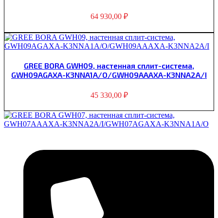
64 930,00
₽
GREE BORA GWH09, настенная сплит-система,
GWH09AGAXA-K3NNA1A/O/GWH09AAAXA-K3NNA2A/I
45 330,00
₽