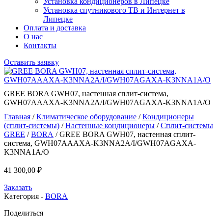
Установка кондиционеров в Липецке
Установка спутникового ТВ и Интернет в
Липецке
Оплата и доставка
О нас
Контакты
Оставить заявку
GREE BORA GWH07, настенная сплит-система,
GWH07AAAXA-K3NNA2A/I/GWH07AGAXA-K3NNA1A/O
Главная
/
Климатическое оборудование
/
Кондиционеры
(сплит-системы)
/
Настенные кондиционеры
/
Сплит-системы
GREE
/
BORA
/ GREE BORA GWH07, настенная сплит-
система, GWH07AAAXA-K3NNA2A/I/GWH07AGAXA-
K3NNA1A/O
41 300,00
₽
Заказать
Категория -
BORA
Поделиться