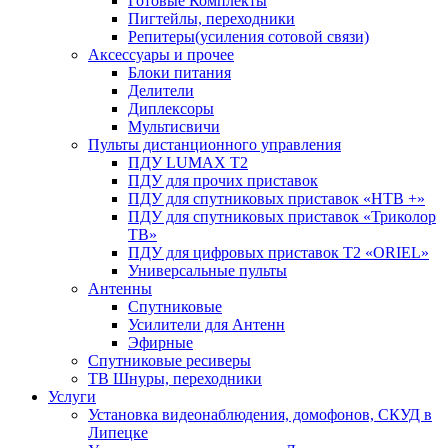
Готовые Комплекты
Пигтейлы, переходники
Репитеры(усиления сотовой связи)
Аксессуары и прочее
Блоки питания
Делители
Диплексоры
Мультисвичи
Пульты дистанционного управления
ПДУ LUMAX Т2
ПДУ для прочих приставок
ПДУ для спутниковых приставок «НТВ +»
ПДУ для спутниковых приставок «Триколор
ТВ»
ПДУ для цифровых приставок Т2 «ORIEL»
Универсальные пульты
Антенны
Спутниковые
Усилители для Антенн
Эфирные
Спутниковые ресиверы
ТВ Шнуры, переходники
Услуги
Установка видеонаблюдения, домофонов, СКУД в
Липецке