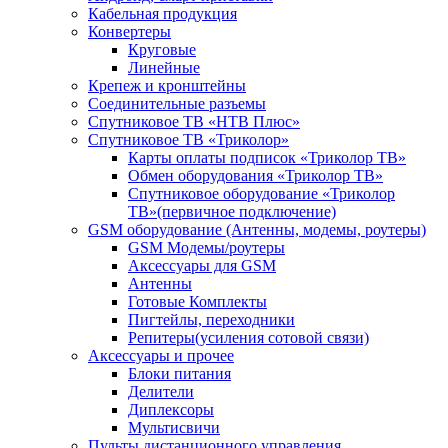
Кабельная продукция
Конвертеры
Круговые
Линейные
Крепеж и кронштейны
Соединительные разъемы
Спутниковое ТВ «НТВ Плюс»
Спутниковое ТВ «Триколор»
Карты оплаты подписок «Триколор ТВ»
Обмен оборудования «Триколор ТВ»
Спутниковое оборудование «Триколор
ТВ»(первичное подключение)
GSM оборудование (Антенны, модемы, роутеры)
GSM Модемы/роутеры
Аксессуары для GSM
Антенны
Готовые Комплекты
Пигтейлы, переходники
Репитеры(усиления сотовой связи)
Аксессуары и прочее
Блоки питания
Делители
Диплексоры
Мультисвичи
Пульты дистанционного управления