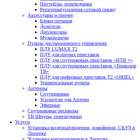
Пигтейлы, переходники
Репитеры(усиления сотовой связи)
Аксессуары и прочее
Блоки питания
Делители
Диплексоры
Мультисвичи
Пульты дистанционного управления
ПДУ LUMAX Т2
ПДУ для прочих приставок
ПДУ для спутниковых приставок «НТВ +»
ПДУ для спутниковых приставок «Триколор
ТВ»
ПДУ для цифровых приставок Т2 «ORIEL»
Универсальные пульты
Антенны
Спутниковые
Усилители для Антенн
Эфирные
Спутниковые ресиверы
ТВ Шнуры, переходники
Услуги
Установка видеонаблюдения, домофонов, СКУД в
Липецке
Установка кондиционеров в Липецке