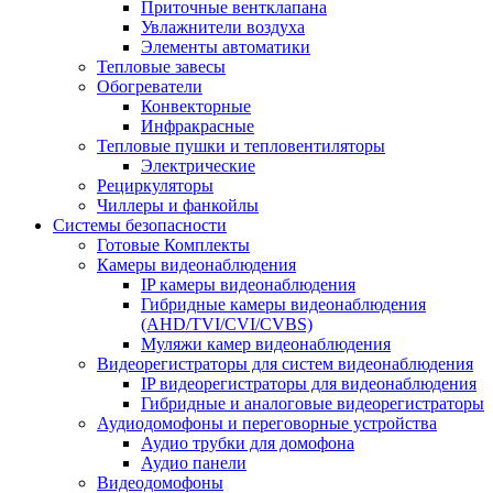
Приточные вентклапана
Увлажнители воздуха
Элементы автоматики
Тепловые завесы
Обогреватели
Конвекторные
Инфракрасные
Тепловые пушки и тепловентиляторы
Электрические
Рециркуляторы
Чиллеры и фанкойлы
Системы безопасности
Готовые Комплекты
Камеры видеонаблюдения
IP камеры видеонаблюдения
Гибридные камеры видеонаблюдения
(AHD/TVI/CVI/CVBS)
Муляжи камер видеонаблюдения
Видеорегистраторы для систем видеонаблюдения
IP видеорегистраторы для видеонаблюдения
Гибридные и аналоговые видеорегистраторы
Аудиодомофоны и переговорные устройства
Аудио трубки для домофона
Аудио панели
Видеодомофоны