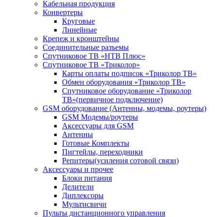
Кабельная продукция
Конвертеры
Круговые
Линейные
Крепеж и кронштейны
Соединительные разъемы
Спутниковое ТВ «НТВ Плюс»
Спутниковое ТВ «Триколор»
Карты оплаты подписок «Триколор ТВ»
Обмен оборудования «Триколор ТВ»
Спутниковое оборудование «Триколор
ТВ»(первичное подключение)
GSM оборудование (Антенны, модемы, роутеры)
GSM Модемы/роутеры
Аксессуары для GSM
Антенны
Готовые Комплекты
Пигтейлы, переходники
Репитеры(усиления сотовой связи)
Аксессуары и прочее
Блоки питания
Делители
Диплексоры
Мультисвичи
Пульты дистанционного управления