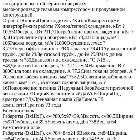
кондиционеры этой серии оснащаются
высокопроизводительным компрессором и продуманной
конструкцией.
Страна ?ЯпонияПроизводитель ?КитайКомпрессорНе
инверторРежим работы ?Холод/теплоОхлаждение, кВт ?
10,55Обогрев, кВт ?11,7Потребление при охлаждении, кВт ?
3,5Потребление при обогреве, кВт ?3,43Площадь, м² ?
106Расход воздуха, м³/ч ?1800Осушение, л/час ?
3,77Энергоэффективность ?BХладагент ?R410Aø жидкостной
трубы, дюйм ?3/8ø газовой трубы, дюйм ?5/8Max длина
трассы, м ?30Диапазон t на охлаждение, °С ?-15…
+49Диапазон t на обогрев, °С ?-15…+24Напряжение, В ?
380Сила тока на охлаждение, А ?7.2Сила тока на обогрев, А ?
7Сечение кабеля питания, мм² ?5×2,5Сечения межблочного
кабеля, мм² ?5×1,5Автомат токовой защиты, A ?
16Подключение питания ?Наружный блокРежим приточной
вентиляции ?ОпцияКругопоточныйДаWi-FiОпцияПод
армстронг ?ДаДренажная помпа ?ДаПанель ?В
комплектеГарантия ?3 года
Внешний блок
Габариты (ВхШхГ), см ?80,5х97×39,5Высота, см80,5Ширина,
см97Глубина, см39,5Уровень шума, дБа ?58Вес, кг64
Внутренний блок
Габариты (ВхШхГ), см ?84×84х24,6Высота, см84Ширина,
см84Глубина, см24,6Уровень шума, дБа ?43Вес, кг26