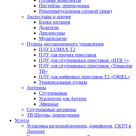
Готовые Комплекты
Пигтейлы, переходники
Репитеры(усиления сотовой связи)
Аксессуары и прочее
Блоки питания
Делители
Диплексоры
Мультисвичи
Пульты дистанционного управления
ПДУ LUMAX Т2
ПДУ для прочих приставок
ПДУ для спутниковых приставок «НТВ +»
ПДУ для спутниковых приставок «Триколор
ТВ»
ПДУ для цифровых приставок Т2 «ORIEL»
Универсальные пульты
Антенны
Спутниковые
Усилители для Антенн
Эфирные
Спутниковые ресиверы
ТВ Шнуры, переходники
Услуги
Установка видеонаблюдения, домофонов, СКУД в
Липецке