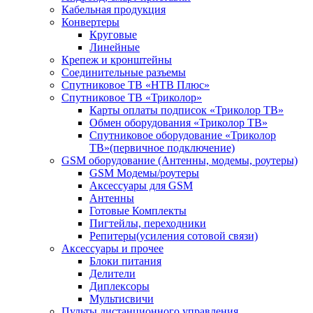
Кабельная продукция
Конвертеры
Круговые
Линейные
Крепеж и кронштейны
Соединительные разъемы
Спутниковое ТВ «НТВ Плюс»
Спутниковое ТВ «Триколор»
Карты оплаты подписок «Триколор ТВ»
Обмен оборудования «Триколор ТВ»
Спутниковое оборудование «Триколор
ТВ»(первичное подключение)
GSM оборудование (Антенны, модемы, роутеры)
GSM Модемы/роутеры
Аксессуары для GSM
Антенны
Готовые Комплекты
Пигтейлы, переходники
Репитеры(усиления сотовой связи)
Аксессуары и прочее
Блоки питания
Делители
Диплексоры
Мультисвичи
Пульты дистанционного управления