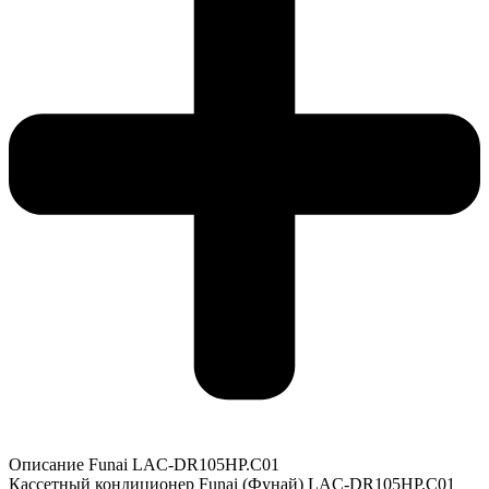
Описание Funai LAC-DR105HP.C01
Кассетный кондиционер Funai (Фунай) LAC-DR105HP.C01