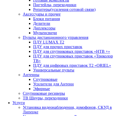
Готовые Комплекты
Пигтейлы, переходники
Репитеры(усиления сотовой связи)
Аксессуары и прочее
Блоки питания
Делители
Диплексоры
Мультисвичи
Пульты дистанционного управления
ПДУ LUMAX Т2
ПДУ для прочих приставок
ПДУ для спутниковых приставок «НТВ +»
ПДУ для спутниковых приставок «Триколор
ТВ»
ПДУ для цифровых приставок Т2 «ORIEL»
Универсальные пульты
Антенны
Спутниковые
Усилители для Антенн
Эфирные
Спутниковые ресиверы
ТВ Шнуры, переходники
Услуги
Установка видеонаблюдения, домофонов, СКУД в
Липецке