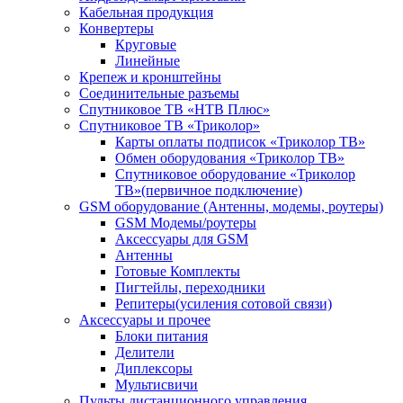
Кабельная продукция
Конвертеры
Круговые
Линейные
Крепеж и кронштейны
Соединительные разъемы
Спутниковое ТВ «НТВ Плюс»
Спутниковое ТВ «Триколор»
Карты оплаты подписок «Триколор ТВ»
Обмен оборудования «Триколор ТВ»
Спутниковое оборудование «Триколор
ТВ»(первичное подключение)
GSM оборудование (Антенны, модемы, роутеры)
GSM Модемы/роутеры
Аксессуары для GSM
Антенны
Готовые Комплекты
Пигтейлы, переходники
Репитеры(усиления сотовой связи)
Аксессуары и прочее
Блоки питания
Делители
Диплексоры
Мультисвичи
Пульты дистанционного управления