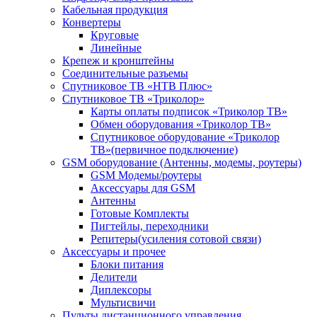
Кабельная продукция
Конвертеры
Круговые
Линейные
Крепеж и кронштейны
Соединительные разъемы
Спутниковое ТВ «НТВ Плюс»
Спутниковое ТВ «Триколор»
Карты оплаты подписок «Триколор ТВ»
Обмен оборудования «Триколор ТВ»
Спутниковое оборудование «Триколор
ТВ»(первичное подключение)
GSM оборудование (Антенны, модемы, роутеры)
GSM Модемы/роутеры
Аксессуары для GSM
Антенны
Готовые Комплекты
Пигтейлы, переходники
Репитеры(усиления сотовой связи)
Аксессуары и прочее
Блоки питания
Делители
Диплексоры
Мультисвичи
Пульты дистанционного управления