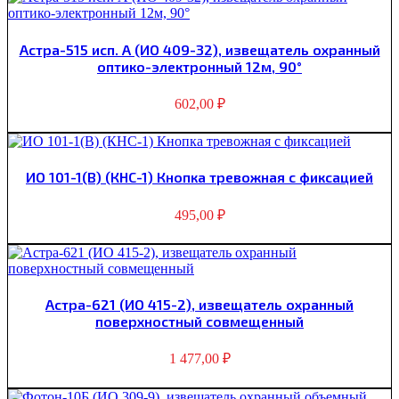
Астра-515 исп. А (ИО 409-32), извещатель охранный
оптико-электронный 12м, 90°
602,00
₽
ИО 101-1(В) (КНС-1) Кнопка тревожная с фиксацией
495,00
₽
Астра-621 (ИО 415-2), извещатель охранный
поверхностный совмещенный
1 477,00
₽