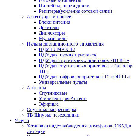
Готовые Комплекты
Пигтейлы, переходники
Репитеры(усиления сотовой связи)
Аксессуары и прочее
Блоки питания
Делители
Диплексоры
Мультисвичи
Пульты дистанционного управления
ПДУ LUMAX Т2
ПДУ для прочих приставок
ПДУ для спутниковых приставок «НТВ +»
ПДУ для спутниковых приставок «Триколор
ТВ»
ПДУ для цифровых приставок Т2 «ORIEL»
Универсальные пульты
Антенны
Спутниковые
Усилители для Антенн
Эфирные
Спутниковые ресиверы
ТВ Шнуры, переходники
Услуги
Установка видеонаблюдения, домофонов, СКУД в
Липецке