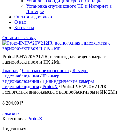
Установка кондиционеров в Липецке
Установка спутникового ТВ и Интернет в
Липецке
Оплата и доставка
О нас
Контакты
Оставить заявку
Proto-IP-HW20V212IR, всепогодная видеокамера с
вариообъективом и ИК 2Мп
Главная
/
Системы безопасности
/
Камеры
видеонаблюдения
/
IP камеры
видеонаблюдения
/
Цилиндрические камеры
видеонаблюдения
/
Proto-X
/ Proto-IP-HW20V212IR,
всепогодная видеокамера с вариообъективом и ИК 2Мп
8 204,00
₽
Заказать
Категория -
Proto-X
Поделиться