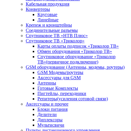
Кабельная продукция
Конвертеры
Круговые
Линейные
Крепеж и кронштейны
Соединительные разъемы
Спутниковое ТВ «НТВ Плюс»
Спутниковое ТВ «Триколор»
Карты оплаты подписок «Триколор ТВ»
Обмен оборудования «Триколор ТВ»
Спутниковое оборудование «Триколор
ТВ»(первичное подключение)
GSM оборудование (Антенны, модемы, роутеры)
GSM Модемы/роутеры
Аксессуары для GSM
Антенны
Готовые Комплекты
Пигтейлы, переходники
Репитеры(усиления сотовой связи)
Аксессуары и прочее
Блоки питания
Делители
Диплексоры
Мультисвичи
Пульты дистанционного управления