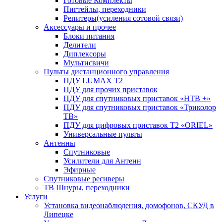
Готовые Комплекты
Пигтейлы, переходники
Репитеры(усиления сотовой связи)
Аксессуары и прочее
Блоки питания
Делители
Диплексоры
Мультисвичи
Пульты дистанционного управления
ПДУ LUMAX Т2
ПДУ для прочих приставок
ПДУ для спутниковых приставок «НТВ +»
ПДУ для спутниковых приставок «Триколор
ТВ»
ПДУ для цифровых приставок Т2 «ORIEL»
Универсальные пульты
Антенны
Спутниковые
Усилители для Антенн
Эфирные
Спутниковые ресиверы
ТВ Шнуры, переходники
Услуги
Установка видеонаблюдения, домофонов, СКУД в
Липецке