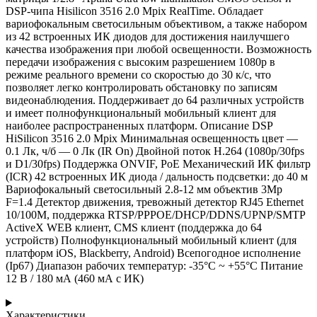
DSP-чипа Hisilicon 3516 2.0 Mpix RealTime. Обладает
вариофокальным светосильным объективом, а также набором
из 42 встроенных ИК диодов для достижения наилучшего
качества изображения при любой освещенности. Возможность
передачи изображения с высоким разрешением 1080р в
режиме реального времени со скоростью до 30 к/с, что
позволяет легко контролировать обстановку по записям
видеонаблюдения. Поддерживает до 64 различных устройств
и имеет полнофункциональный мобильный клиент для
наиболее распространенных платформ. Описание DSP
HiSilicon 3516 2.0 Mpix Минимальная освещенность цвет —
0.1 Лк, ч/б — 0 Лк (IR On) Двойной поток H.264 (1080p/30fps
и D1/30fps) Поддержка ONVIF, PoE Механический ИК фильтр
(ICR) 42 встроенных ИК диода / дальность подсветки: до 40 м
Вариофокальный светосильный 2.8-12 мм объектив 3Mp
F=1.4 Детектор движения, тревожный детектор RJ45 Ethernet
10/100M, поддержка RTSP/PPPOE/DHCP/DDNS/UPNP/SMTP
ActiveX WEB клиент, CMS клиент (поддержка до 64
устройств) Полнофункциональный мобильный клиент (для
платформ iOS, Blackberry, Android) Всепогодное исполнение
(Ip67) Диапазон рабочих температур: -35°C ~ +55°C Питание
12 В / 180 мА (460 мА с ИК)
Характеристики