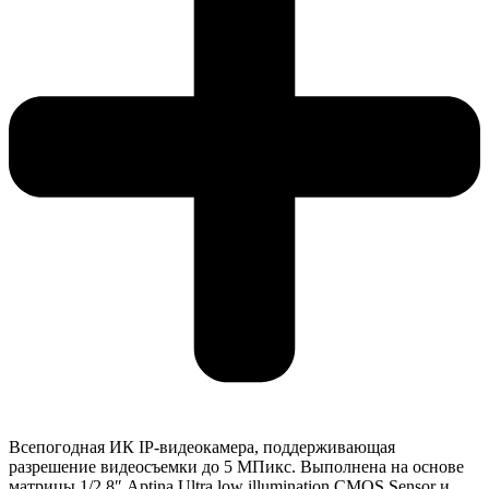
Всепогодная ИК IP-видеокамера, поддерживающая
разрешение видеосъемки до 5 МПикс. Выполнена на основе
матрицы 1/2.8″ Aptina Ultra low illumination CMOS Sensor и