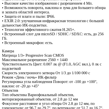
• Высокое качество изображения с разрешением 4 Мп.
• Возможность поворота, наклона и зума для большего обзора
и захвата областей интереса.
• Защита от влаги и пыли: IP66.
• EXIR 2.0: улучшенная инфракрасная технология с большой
дальностью ИК-подсветки.
• Технология эффективного сжатия H.265+.
• Встроенный слот для microSD / SDHC / SDXC: есть, до 256
ГБ.
• Встроенный микрофон: есть.
Камера
Матрица 1/3» Progressive Scan CMOS
Максимальное разрешение 2560 × 1440
Чувствительность Цвет: 0.007 лк @ (F1.0, AGC вкл.), 0 лк с
подсветкой
Скорость электронного затвора От 1/3 до 1/100 000 с
Режим «День / ночь» ИК-фильтр
Регулировка угла наблюдения Поворот: от -100 до +100°,
наклон: от -20 до +45°
Объектив
Тип объектива Вариофокальный объектив,
моторизированный объектив, от 2.8 до 12 мм
Фокусное расстояние и угол обзора От 2.8 до 12 мм, по
горизонтали: от 96.7 до 29.7°, по вертикали: от 51.7 до 16.7°,