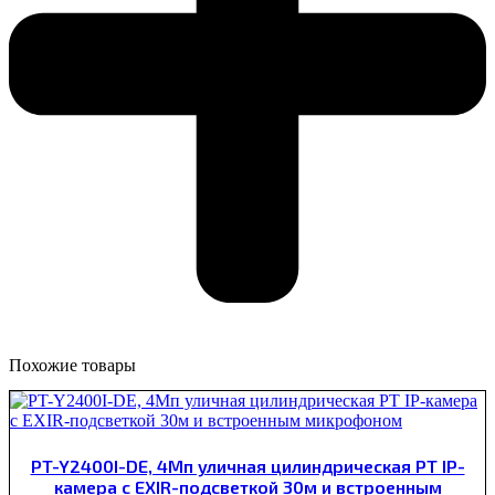
Похожие товары
PT-Y2400I-DE, 4Мп уличная цилиндрическая PT IP-
камера c EXIR-подсветкой 30м и встроенным