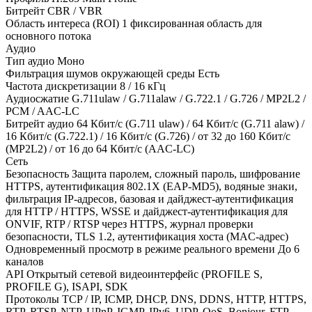
Битрейт CBR / VBR
Область интереса (ROI) 1 фиксированная область для
основного потока
Аудио
Тип аудио Моно
Фильтрация шумов окружающей среды Есть
Частота дискретизации 8 / 16 кГц
Аудиосжатие G.711ulaw / G.711alaw / G.722.1 / G.726 / MP2L2 /
PCM / AAC-LC
Битрейт аудио 64 Кбит/с (G.711 ulaw) / 64 Кбит/с (G.711 alaw) /
16 Кбит/с (G.722.1) / 16 Кбит/с (G.726) / от 32 до 160 Кбит/с
(MP2L2) / от 16 до 64 Кбит/с (AAC-LC)
Сеть
Безопасность Защита паролем, сложный пароль, шифрование
HTTPS, аутентификация 802.1X (EAP-MD5), водяные знаки,
фильтрация IP-адресов, базовая и дайджест-аутентификация
для HTTP / HTTPS, WSSE и дайджест-аутентификация для
ONVIF, RTP / RTSP через HTTPS, журнал проверки
безопасности, TLS 1.2, аутентификация хоста (MAC-адрес)
Одновременный просмотр в режиме реального времени До 6
каналов
API Открытый сетевой видеоинтерфейс (PROFILE S,
PROFILE G), ISAPI, SDK
Протоколы TCP / IP, ICMP, DHCP, DNS, DDNS, HTTP, HTTPS,
RTP, RTSP, NTP, UPnP, IGMP, IPv6, UDP, QoS, Bonjour, FTP,