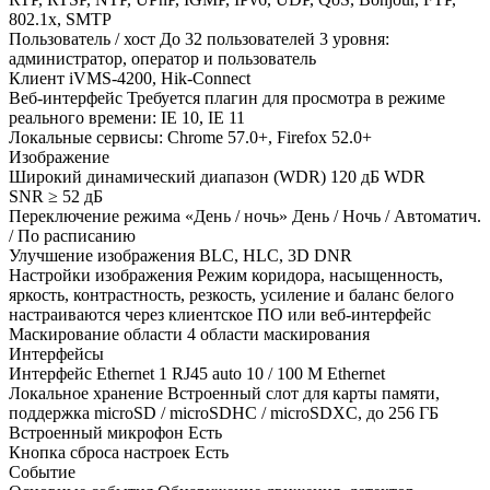
802.1x, SMTP
Пользователь / хост До 32 пользователей 3 уровня:
администратор, оператор и пользователь
Клиент iVMS-4200, Hik-Connect
Веб-интерфейс Требуется плагин для просмотра в режиме
реального времени: IE 10, IE 11
Локальные сервисы: Chrome 57.0+, Firefox 52.0+
Изображение
Широкий динамический диапазон (WDR) 120 дБ WDR
SNR ≥ 52 дБ
Переключение режима «День / ночь» День / Ночь / Автоматич.
/ По расписанию
Улучшение изображения BLC, HLC, 3D DNR
Настройки изображения Режим коридора, насыщенность,
яркость, контрастность, резкость, усиление и баланс белого
настраиваются через клиентское ПО или веб-интерфейс
Маскирование области 4 области маскирования
Интерфейсы
Интерфейс Ethernet 1 RJ45 auto 10 / 100 М Ethernet
Локальное хранение Встроенный слот для карты памяти,
поддержка microSD / microSDHC / microSDXC, до 256 ГБ
Встроенный микрофон Есть
Кнопка сброса настроек Есть
Событие