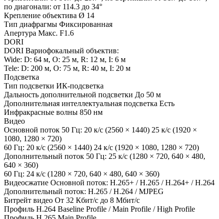
по диагонали: от 114.3 до 34°
Крепление объектива Ø 14
Тип диафрагмы Фиксированная
Апертура Макс. F1.6
DORI
DORI Вариофокальный объектив:
Wide: D: 64 м, O: 25 м, R: 12 м, I: 6 м
Tele: D: 200 м, O: 75 м, R: 40 м, I: 20 м
Подсветка
Тип подсветки ИК-подсветка
Дальность дополнительной подсветки До 50 м
Дополнительная интеллектуальная подсветка Есть
Инфракрасные волны 850 нм
Видео
Основной поток 50 Гц: 20 к/с (2560 × 1440) 25 к/с (1920 ×
1080, 1280 × 720)
60 Гц: 20 к/с (2560 × 1440) 24 к/с (1920 × 1080, 1280 × 720)
Дополнительный поток 50 Гц: 25 к/с (1280 × 720, 640 × 480,
640 × 360)
60 Гц: 24 к/с (1280 × 720, 640 × 480, 640 × 360)
Видеосжатие Основной поток: H.265+ / H.265 / H.264+ / H.264
Дополнительный поток: H.265 / H.264 / MJPEG
Битрейт видео От 32 Кбит/с до 8 Мбит/с
Профиль H.264 Baseline Profile / Main Profile / High Profile
Профиль H.265 Main Profile