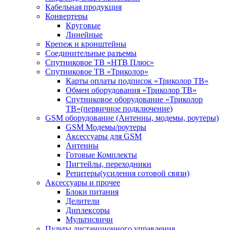
Кабельная продукция
Конвертеры
Круговые
Линейные
Крепеж и кронштейны
Соединительные разъемы
Спутниковое ТВ «НТВ Плюс»
Спутниковое ТВ «Триколор»
Карты оплаты подписок «Триколор ТВ»
Обмен оборудования «Триколор ТВ»
Спутниковое оборудование «Триколор
ТВ»(первичное подключение)
GSM оборудование (Антенны, модемы, роутеры)
GSM Модемы/роутеры
Аксессуары для GSM
Антенны
Готовые Комплекты
Пигтейлы, переходники
Репитеры(усиления сотовой связи)
Аксессуары и прочее
Блоки питания
Делители
Диплексоры
Мультисвичи
Пульты дистанционного управления