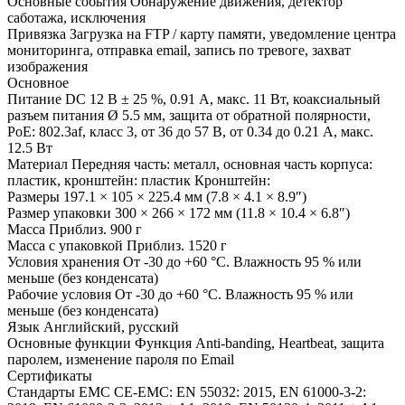
Основные события Обнаружение движения, детектор
саботажа, исключения
Привязка Загрузка на FTP / карту памяти, уведомление центра
мониторинга, отправка email, запись по тревоге, захват
изображения
Основное
Питание DC 12 В ± 25 %, 0.91 А, макс. 11 Вт, коаксиальный
разъем питания Ø 5.5 мм, защита от обратной полярности,
PoE: 802.3af, класс 3, от 36 до 57 В, от 0.34 до 0.21 А, макс.
12.5 Вт
Материал Передняя часть: металл, основная часть корпуса:
пластик, кронштейн: пластик Кронштейн:
Размеры 197.1 × 105 × 225.4 мм (7.8 × 4.1 × 8.9″)
Размер упаковки 300 × 266 × 172 мм (11.8 × 10.4 × 6.8″)
Масса Приблиз. 900 г
Масса с упаковкой Приблиз. 1520 г
Условия хранения От -30 до +60 °C. Влажность 95 % или
меньше (без конденсата)
Рабочие условия От -30 до +60 °C. Влажность 95 % или
меньше (без конденсата)
Язык Английский, русский
Основные функции Функция Anti-banding, Heartbeat, защита
паролем, изменение пароля по Email
Сертификаты
Стандарты EMC CE-EMC: EN 55032: 2015, EN 61000-3-2: