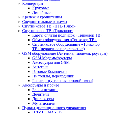
Конвертеры
Круговые
Линейные
Крепеж и кронштейны
Соединительные разъемы
Спутниковое ТВ «НТВ Плюс»
Спутниковое ТВ «Триколор»
Карты оплаты подписок «Триколор ТВ»
Обмен оборудования «Триколор ТВ»
Спутниковое оборудование «Триколор
ТВ»(первичное подключение)
GSM оборудование (Антенны, модемы, роутеры)
GSM Модемы/роутеры
Аксессуары для GSM
Антенны
Готовые Комплекты
Пигтейлы, переходники
Репитеры(усиления сотовой связи)
Аксессуары и прочее
Блоки питания
Делители
Диплексоры
Мультисвичи
Пульты дистанционного управления
ПДУ LUMAX Т2