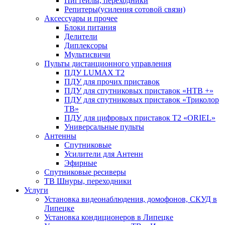
Пигтейлы, переходники
Репитеры(усиления сотовой связи)
Аксессуары и прочее
Блоки питания
Делители
Диплексоры
Мультисвичи
Пульты дистанционного управления
ПДУ LUMAX Т2
ПДУ для прочих приставок
ПДУ для спутниковых приставок «НТВ +»
ПДУ для спутниковых приставок «Триколор
ТВ»
ПДУ для цифровых приставок Т2 «ORIEL»
Универсальные пульты
Антенны
Спутниковые
Усилители для Антенн
Эфирные
Спутниковые ресиверы
ТВ Шнуры, переходники
Услуги
Установка видеонаблюдения, домофонов, СКУД в
Липецке
Установка кондиционеров в Липецке