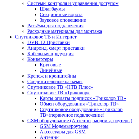
Системы контроля и управления доступом
Шлагбаумы
Секционные ворота
Звуковое оповещение
Разъёмы для подключения
Расходные материалы для монтажа
Спутниковое ТВ и Интернет
DVB-Т2 Приставки
Андроид, смарт приставки
Кабельная продукция
Конвертеры
Круговые
Линейные
Крепеж и кронштейны
Соединительные разъемы
Спутниковое ТВ «НТВ Плюс»
Спутниковое ТВ «Триколор»
Карты оплаты подписок «Триколор ТВ»
Обмен оборудования «Триколор ТВ»
Спутниковое оборудование «Триколор
ТВ»(первичное подключение)
GSM оборудование (Антенны, модемы, роутеры)
GSM Модемы/роутеры
Аксессуары для GSM
Антенны