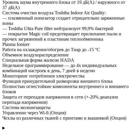
Уровень шума внутреннего блока от 19 дБ(А) / наружного от
37 дБ(А)
Cистема очистки воздуха Toshiba Indoor Air Quality:
— плазменный ионизатор создает отрицательно заряженные
ионы
— Toshiba Ultra Pure filter нейтрализует 99,9% бактерий
— покрытие Magic coil предотвращает прилипание пыли и
прочих загрязнений к пластинам теплообменника
Plasma Ionizer
Работа на охлаждение/обогрев до Тнар до -15 °С
Объемное воздухораспределение
Cпециальная форма жалюзи HADA
Недельное программирование — до 4х индивидуальных
комбинаций настроек в день, 7 дней в неделю
Мониторинг потребления электричества
Функция принудительной разморозки внешнего блока
Полностью огнестойкие компоненты внутреннего и внешнего
блоков
Защита от перепадов напряжения в сети (+-20% диапазон
перепада напряжения)
Система молниезащиты
Управление через Wi-fi (Опция)
Чехлы из различных тканей с принтами и вышивкой (Опция)