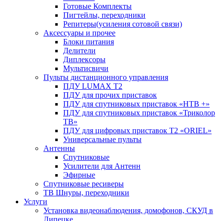
Готовые Комплекты
Пигтейлы, переходники
Репитеры(усиления сотовой связи)
Аксессуары и прочее
Блоки питания
Делители
Диплексоры
Мультисвичи
Пульты дистанционного управления
ПДУ LUMAX Т2
ПДУ для прочих приставок
ПДУ для спутниковых приставок «НТВ +»
ПДУ для спутниковых приставок «Триколор
ТВ»
ПДУ для цифровых приставок Т2 «ORIEL»
Универсальные пульты
Антенны
Спутниковые
Усилители для Антенн
Эфирные
Спутниковые ресиверы
ТВ Шнуры, переходники
Услуги
Установка видеонаблюдения, домофонов, СКУД в
Липецке