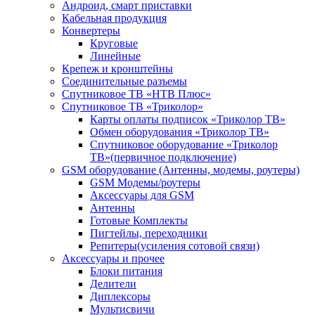
Андроид, смарт приставки
Кабельная продукция
Конвертеры
Круговые
Линейные
Крепеж и кронштейны
Соединительные разъемы
Спутниковое ТВ «НТВ Плюс»
Спутниковое ТВ «Триколор»
Карты оплаты подписок «Триколор ТВ»
Обмен оборудования «Триколор ТВ»
Спутниковое оборудование «Триколор
ТВ»(первичное подключение)
GSM оборудование (Антенны, модемы, роутеры)
GSM Модемы/роутеры
Аксессуары для GSM
Антенны
Готовые Комплекты
Пигтейлы, переходники
Репитеры(усиления сотовой связи)
Аксессуары и прочее
Блоки питания
Делители
Диплексоры
Мультисвичи