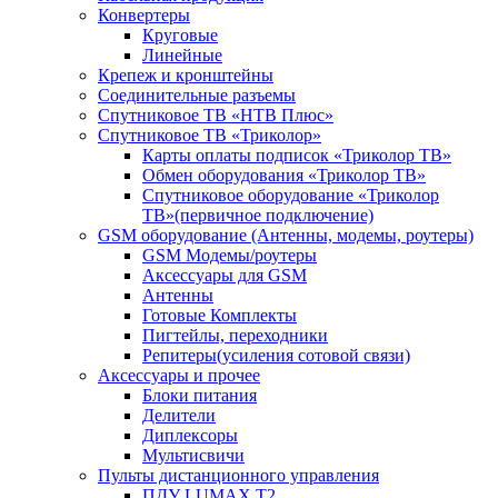
Конвертеры
Круговые
Линейные
Крепеж и кронштейны
Соединительные разъемы
Спутниковое ТВ «НТВ Плюс»
Спутниковое ТВ «Триколор»
Карты оплаты подписок «Триколор ТВ»
Обмен оборудования «Триколор ТВ»
Спутниковое оборудование «Триколор
ТВ»(первичное подключение)
GSM оборудование (Антенны, модемы, роутеры)
GSM Модемы/роутеры
Аксессуары для GSM
Антенны
Готовые Комплекты
Пигтейлы, переходники
Репитеры(усиления сотовой связи)
Аксессуары и прочее
Блоки питания
Делители
Диплексоры
Мультисвичи
Пульты дистанционного управления
ПДУ LUMAX Т2