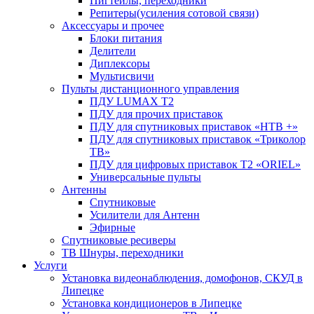
Пигтейлы, переходники
Репитеры(усиления сотовой связи)
Аксессуары и прочее
Блоки питания
Делители
Диплексоры
Мультисвичи
Пульты дистанционного управления
ПДУ LUMAX Т2
ПДУ для прочих приставок
ПДУ для спутниковых приставок «НТВ +»
ПДУ для спутниковых приставок «Триколор
ТВ»
ПДУ для цифровых приставок Т2 «ORIEL»
Универсальные пульты
Антенны
Спутниковые
Усилители для Антенн
Эфирные
Спутниковые ресиверы
ТВ Шнуры, переходники
Услуги
Установка видеонаблюдения, домофонов, СКУД в
Липецке
Установка кондиционеров в Липецке