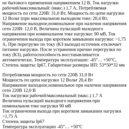
не бытового применения напряжением 12 В, Ток нагрузки
рабочий/максимальный: (макс.) 1,7 А, Потребляемая
мощность по сети 220В: 31,0 Вт, Мощность по цепи нагрузки
12 Вольт (при максимальном выходном токе: 20,4 Вт,
Напряжение выходное,номинальное при наличии напряжения
сети 220B: 12,0 В, Величина пульсаций выходного
напряжения при номинальном токе нагрузки: 90 мВ, Ток
ограничения выхода при коротком замыкании нагрузки: >1,75
А, При перегрузке по току (КЗ выхода) источник отключает
питание нагрузки. После устранения причин перегрузки по
току (КЗ), работоспособность восстанавливается
автоматически, Температура эксплуатации: -45°… +50°С,
Степень защиты: Ip67, Габаритные размеры ИП: 53*50*32 мм
Потребляемая мощность по сети 220В 31,0 Вт
Мощность по цепи нагрузки 12 Вольт 20,4 Вт
Напряжение выходное,номинальное при наличии напряжения
сети 220B 12,0 В
Ток нагрузки рабочий/максимальный (макс.) 1,7 А
Величина пульсаций выходного напряжения при
номинальном токе нагрузки 90 мВ
Ток ограничения выхода при коротком замыкании нагрузки
>1,75 А
Степень защиты Ip67
Температура эксплуатации -45°… +50°С