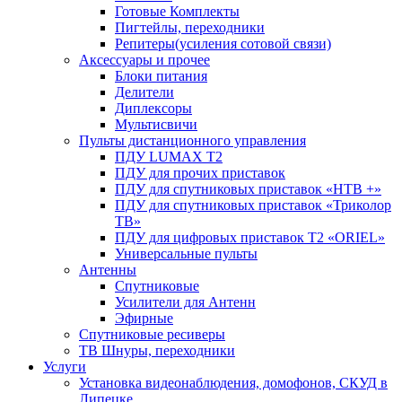
Готовые Комплекты
Пигтейлы, переходники
Репитеры(усиления сотовой связи)
Аксессуары и прочее
Блоки питания
Делители
Диплексоры
Мультисвичи
Пульты дистанционного управления
ПДУ LUMAX Т2
ПДУ для прочих приставок
ПДУ для спутниковых приставок «НТВ +»
ПДУ для спутниковых приставок «Триколор
ТВ»
ПДУ для цифровых приставок Т2 «ORIEL»
Универсальные пульты
Антенны
Спутниковые
Усилители для Антенн
Эфирные
Спутниковые ресиверы
ТВ Шнуры, переходники
Услуги
Установка видеонаблюдения, домофонов, СКУД в
Липецке