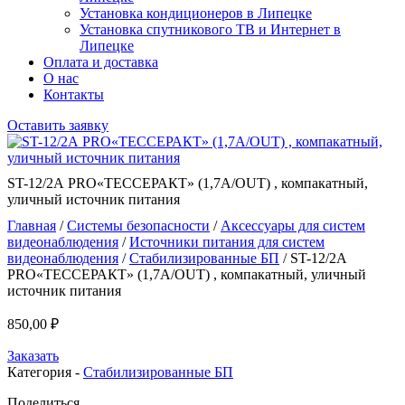
Установка кондиционеров в Липецке
Установка спутникового ТВ и Интернет в
Липецке
Оплата и доставка
О нас
Контакты
Оставить заявку
ST-12/2А PRO«ТЕССЕРАКТ» (1,7А/OUT) , компакатный,
уличный источник питания
Главная
/
Системы безопасности
/
Аксессуары для систем
видеонаблюдения
/
Источники питания для систем
видеонаблюдения
/
Стабилизированные БП
/ ST-12/2А
PRO«ТЕССЕРАКТ» (1,7А/OUT) , компакатный, уличный
источник питания
850,00
₽
Заказать
Категория -
Стабилизированные БП
Поделиться