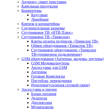
Андроид, смарт приставки
Кабельная продукция
Конвертеры
Круговые
Линейные
Крепеж и кронштейны
Соединительные разъемы
Спутниковое ТВ «НТВ Плюс»
Спутниковое ТВ «Триколор»
Карты оплаты подписок «Триколор ТВ»
Обмен оборудования «Триколор ТВ»
Спутниковое оборудование «Триколор
ТВ»(первичное подключение)
GSM оборудование (Антенны, модемы, роутеры)
GSM Модемы/роутеры
Аксессуары для GSM
Антенны
Готовые Комплекты
Пигтейлы, переходники
Репитеры(усиления сотовой связи)
Аксессуары и прочее
Блоки питания
Делители
Диплексоры
Мультисвичи