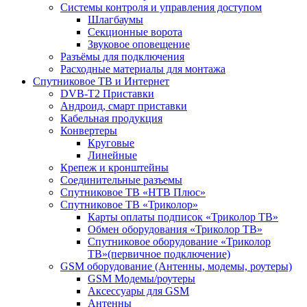
Системы контроля и управления доступом
Шлагбаумы
Секционные ворота
Звуковое оповещение
Разъёмы для подключения
Расходные материалы для монтажа
Спутниковое ТВ и Интернет
DVB-Т2 Приставки
Андроид, смарт приставки
Кабельная продукция
Конвертеры
Круговые
Линейные
Крепеж и кронштейны
Соединительные разъемы
Спутниковое ТВ «НТВ Плюс»
Спутниковое ТВ «Триколор»
Карты оплаты подписок «Триколор ТВ»
Обмен оборудования «Триколор ТВ»
Спутниковое оборудование «Триколор
ТВ»(первичное подключение)
GSM оборудование (Антенны, модемы, роутеры)
GSM Модемы/роутеры
Аксессуары для GSM
Антенны