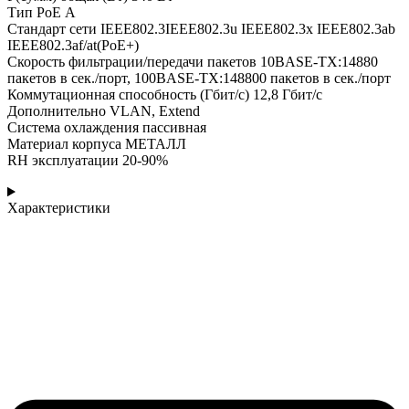
Тип РоЕ А
Стандарт сети IEEE802.3IEEE802.3u IEEE802.3x IEEE802.3ab
IEEE802.3af/at(РоЕ+)
Скорость фильтрации/передачи пакетов 10BASE-TX:14880
пакетов в сек./порт, 100BASE-TX:148800 пакетов в сек./порт
Коммутационная способность (Гбит/с) 12,8 Гбит/с
Дополнительно VLAN, Extend
Система охлаждения пассивная
Материал корпуса МЕТАЛЛ
RH эксплуатации 20-90%
Характеристики