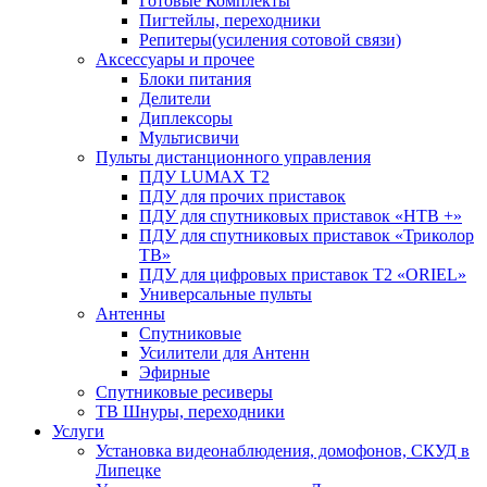
Готовые Комплекты
Пигтейлы, переходники
Репитеры(усиления сотовой связи)
Аксессуары и прочее
Блоки питания
Делители
Диплексоры
Мультисвичи
Пульты дистанционного управления
ПДУ LUMAX Т2
ПДУ для прочих приставок
ПДУ для спутниковых приставок «НТВ +»
ПДУ для спутниковых приставок «Триколор
ТВ»
ПДУ для цифровых приставок Т2 «ORIEL»
Универсальные пульты
Антенны
Спутниковые
Усилители для Антенн
Эфирные
Спутниковые ресиверы
ТВ Шнуры, переходники
Услуги
Установка видеонаблюдения, домофонов, СКУД в
Липецке