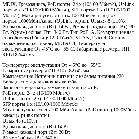
MDIX, Грозозащита, PoE порты: 24 х (10/100 Мбит/с), UpLink
порты: 2 х(10/100/1000 Мбит/с), SFP порты: 1 х (10/100/1000
Мбит/с), Max.пропускная сп-ть: 100 Мбит/канал (PoE
порты),1000Мбит/канал (UpLink порты), Uвых: 48 (±10%),
Р(ном) каждый порт (Вт): 14 Вт, Р(макс) каждый порт (Вт): 30
Вт, Р(сумм) общая (Вт): 340 Вт, Тип РоЕ: А, Коммутационная
способность (Гбит/с): 12,8 Гбит/с, VLAN, Extend, Система
охлаждения: пассивная, МЕТАЛЛ, Температура
эксплуатации: От -45°C до +55°C, Габаритные размеры ИП:
310х182х45 мм
Температура эксплуатации От -45°C до +55°C
Габаритные размеры ИП 310х182х45 мм
Комплектация Источник питания с кабелем питания 220
Вольт,паспорт,упаковочная коробка
Защита от короткого замыкания защита от КЗ
PoE порты 24 х (10/100 Мбит/с)
UpLink порты 2 х(10/100/1000 Мбит/с)
SFP порты 1 х (10/100/1000 Мбит/с)
Max.пропускная сп-ть 100 Мбит/канал (PoE порты),1000Мбит/
канал (UpLink порты)
Uвых 48 (±10%)
Р(ном) каждый порт (Вт) 14 Вт
Р(макс) каждый порт (Вт) 30 Вт
Р(сумм) общая (Вт) 340 Вт