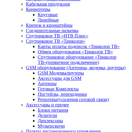
Кабельная продукция
Конвертеры
Круговые
Линейные
Крепеж и кронштейны
Соединительные разъемы
Спутниковое ТВ «НТВ Плюс»
Спутниковое ТВ «Триколор»
Карты оплаты подписок «Триколор ТВ»
Обмен оборудования «Триколор ТВ»
Спутниковое оборудование «Триколор
ТВ»(первичное подключение)
GSM оборудование (Антенны, модемы, роутеры)
GSM Модемы/роутеры
Аксессуары для GSM
Антенны
Готовые Комплекты
Пигтейлы, переходники
Репитеры(усиления сотовой связи)
Аксессуары и прочее
Блоки питания
Делители
Диплексоры
Мультисвичи
Пульты дистанционного управления