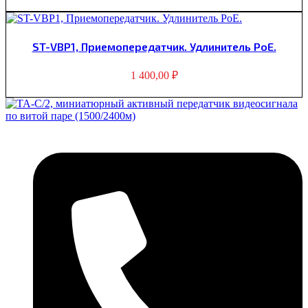
ST-VBP1, Приемопередатчик. Удлинитель PoE.
1 400,00
₽