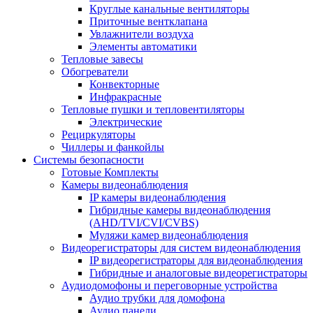
Круглые канальные вентиляторы
Приточные вентклапана
Увлажнители воздуха
Элементы автоматики
Тепловые завесы
Обогреватели
Конвекторные
Инфракрасные
Тепловые пушки и тепловентиляторы
Электрические
Рециркуляторы
Чиллеры и фанкойлы
Системы безопасности
Готовые Комплекты
Камеры видеонаблюдения
IP камеры видеонаблюдения
Гибридные камеры видеонаблюдения
(AHD/TVI/CVI/CVBS)
Муляжи камер видеонаблюдения
Видеорегистраторы для систем видеонаблюдения
IP видеорегистраторы для видеонаблюдения
Гибридные и аналоговые видеорегистраторы
Аудиодомофоны и переговорные устройства
Аудио трубки для домофона
Аудио панели