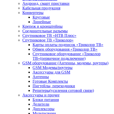
Андроид, смарт приставки
Кабельная продукция
Конвертеры
Круговые
Линейные
Крепеж и кронштейны
Соединительные разъемы
Спутниковое ТВ «НТВ Плюс»
Спутниковое ТВ «Триколор»
Карты оплаты подписок «Триколор ТВ»
Обмен оборудования «Триколор ТВ»
Спутниковое оборудование «Триколор
ТВ»(первичное подключение)
GSM оборудование (Антенны, модемы, роутеры)
GSM Модемы/роутеры
Аксессуары для GSM
Антенны
Готовые Комплекты
Пигтейлы, переходники
Репитеры(усиления сотовой связи)
Аксессуары и прочее
Блоки питания
Делители
Диплексоры
Мультисвичи