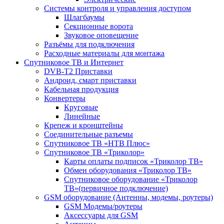
Системы контроля и управления доступом
Шлагбаумы
Секционные ворота
Звуковое оповещение
Разъёмы для подключения
Расходные материалы для монтажа
Спутниковое ТВ и Интернет
DVB-Т2 Приставки
Андроид, смарт приставки
Кабельная продукция
Конвертеры
Круговые
Линейные
Крепеж и кронштейны
Соединительные разъемы
Спутниковое ТВ «НТВ Плюс»
Спутниковое ТВ «Триколор»
Карты оплаты подписок «Триколор ТВ»
Обмен оборудования «Триколор ТВ»
Спутниковое оборудование «Триколор
ТВ»(первичное подключение)
GSM оборудование (Антенны, модемы, роутеры)
GSM Модемы/роутеры
Аксессуары для GSM