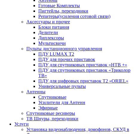
Антенны
Готовые Комплекты
Пигтейлы, переходники
Репитеры(усиления сотовой связи)
Аксессуары и прочее
Блоки питания
Делители
Диплексоры
Мультисвичи
Пульты дистанционного управления
ПДУ LUMAX Т2
ПДУ для прочих приставок
ПДУ для спутниковых приставок «НТВ +»
ПДУ для спутниковых приставок «Триколор
ТВ»
ПДУ для цифровых приставок Т2 «ORIEL»
Универсальные пульты
Антенны
Спутниковые
Усилители для Антенн
Эфирные
Спутниковые ресиверы
ТВ Шнуры, переходники
Услуги
Установка видеонаблюдения, домофонов, СКУД в