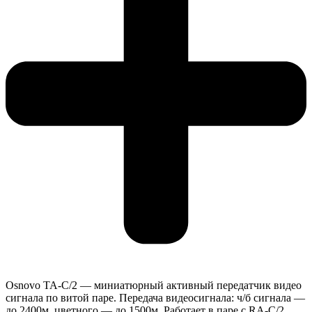
Osnovo TA-C/2 — миниатюрный активный передатчик видео
сигнала по витой паре. Передача видеосигнала: ч/б сигнала —
до 2400м, цветного — до 1500м. Работает в паре с RA-C/2.