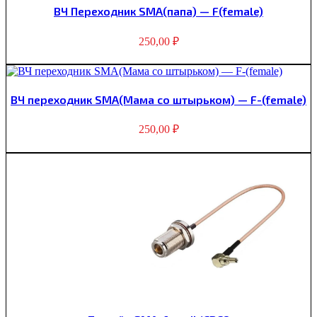
ВЧ Переходник SMA(папа) — F(female)
250,00
₽
ВЧ переходник SMA(Мама со штырьком) — F-(female)
250,00
₽