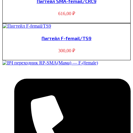
Пигтейл SMA-femail/CRC9
616,00
₽
Пигтейл F-femail/TS9
300,00
₽