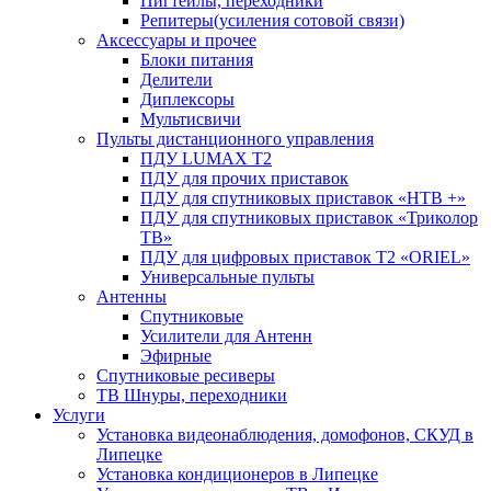
Пигтейлы, переходники
Репитеры(усиления сотовой связи)
Аксессуары и прочее
Блоки питания
Делители
Диплексоры
Мультисвичи
Пульты дистанционного управления
ПДУ LUMAX Т2
ПДУ для прочих приставок
ПДУ для спутниковых приставок «НТВ +»
ПДУ для спутниковых приставок «Триколор
ТВ»
ПДУ для цифровых приставок Т2 «ORIEL»
Универсальные пульты
Антенны
Спутниковые
Усилители для Антенн
Эфирные
Спутниковые ресиверы
ТВ Шнуры, переходники
Услуги
Установка видеонаблюдения, домофонов, СКУД в
Липецке
Установка кондиционеров в Липецке