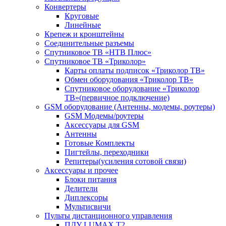
Конвертеры
Круговые
Линейные
Крепеж и кронштейны
Соединительные разъемы
Спутниковое ТВ «НТВ Плюс»
Спутниковое ТВ «Триколор»
Карты оплаты подписок «Триколор ТВ»
Обмен оборудования «Триколор ТВ»
Спутниковое оборудование «Триколор
ТВ»(первичное подключение)
GSM оборудование (Антенны, модемы, роутеры)
GSM Модемы/роутеры
Аксессуары для GSM
Антенны
Готовые Комплекты
Пигтейлы, переходники
Репитеры(усиления сотовой связи)
Аксессуары и прочее
Блоки питания
Делители
Диплексоры
Мультисвичи
Пульты дистанционного управления
ПДУ LUMAX Т2