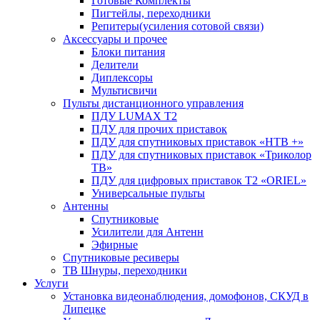
Готовые Комплекты
Пигтейлы, переходники
Репитеры(усиления сотовой связи)
Аксессуары и прочее
Блоки питания
Делители
Диплексоры
Мультисвичи
Пульты дистанционного управления
ПДУ LUMAX Т2
ПДУ для прочих приставок
ПДУ для спутниковых приставок «НТВ +»
ПДУ для спутниковых приставок «Триколор
ТВ»
ПДУ для цифровых приставок Т2 «ORIEL»
Универсальные пульты
Антенны
Спутниковые
Усилители для Антенн
Эфирные
Спутниковые ресиверы
ТВ Шнуры, переходники
Услуги
Установка видеонаблюдения, домофонов, СКУД в
Липецке