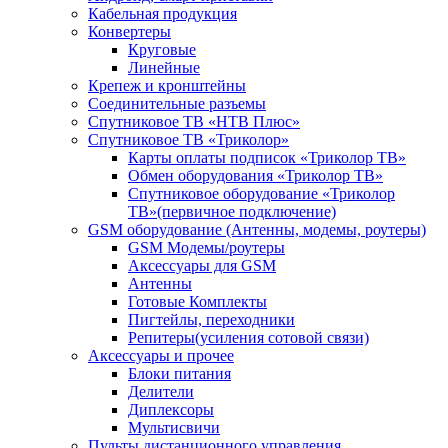
Кабельная продукция
Конвертеры
Круговые
Линейные
Крепеж и кронштейны
Соединительные разъемы
Спутниковое ТВ «НТВ Плюс»
Спутниковое ТВ «Триколор»
Карты оплаты подписок «Триколор ТВ»
Обмен оборудования «Триколор ТВ»
Спутниковое оборудование «Триколор
ТВ»(первичное подключение)
GSM оборудование (Антенны, модемы, роутеры)
GSM Модемы/роутеры
Аксессуары для GSM
Антенны
Готовые Комплекты
Пигтейлы, переходники
Репитеры(усиления сотовой связи)
Аксессуары и прочее
Блоки питания
Делители
Диплексоры
Мультисвичи
Пульты дистанционного управления