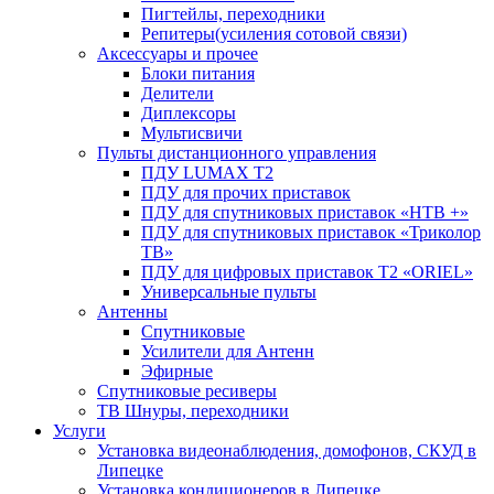
Пигтейлы, переходники
Репитеры(усиления сотовой связи)
Аксессуары и прочее
Блоки питания
Делители
Диплексоры
Мультисвичи
Пульты дистанционного управления
ПДУ LUMAX Т2
ПДУ для прочих приставок
ПДУ для спутниковых приставок «НТВ +»
ПДУ для спутниковых приставок «Триколор
ТВ»
ПДУ для цифровых приставок Т2 «ORIEL»
Универсальные пульты
Антенны
Спутниковые
Усилители для Антенн
Эфирные
Спутниковые ресиверы
ТВ Шнуры, переходники
Услуги
Установка видеонаблюдения, домофонов, СКУД в
Липецке
Установка кондиционеров в Липецке