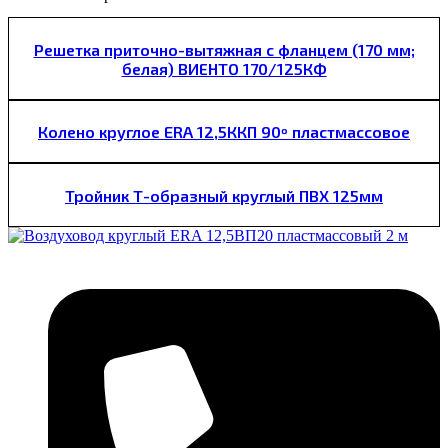
Решетка приточно-вытяжная с фланцем (170 мм;
белая) ВИЕНТО 170/125КФ
Колено круглое ERA 12,5ККП 90º пластмассовое
Тройник Т-образный круглый ПВХ 125мм