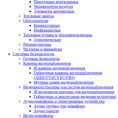
Приточные вентклапана
Увлажнители воздуха
Элементы автоматики
Тепловые завесы
Обогреватели
Конвекторные
Инфракрасные
Тепловые пушки и тепловентиляторы
Электрические
Рециркуляторы
Чиллеры и фанкойлы
Системы безопасности
Готовые Комплекты
Камеры видеонаблюдения
IP камеры видеонаблюдения
Гибридные камеры видеонаблюдения
(AHD/TVI/CVI/CVBS)
Муляжи камер видеонаблюдения
Видеорегистраторы для систем видеонаблюдения
IP видеорегистраторы для видеонаблюдения
Гибридные и аналоговые видеорегистраторы
Аудиодомофоны и переговорные устройства
Аудио трубки для домофона
Аудио панели
Видеодомофоны