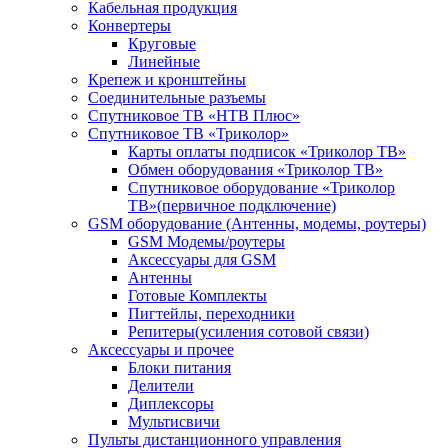
Кабельная продукция
Конвертеры
Круговые
Линейные
Крепеж и кронштейны
Соединительные разъемы
Спутниковое ТВ «НТВ Плюс»
Спутниковое ТВ «Триколор»
Карты оплаты подписок «Триколор ТВ»
Обмен оборудования «Триколор ТВ»
Спутниковое оборудование «Триколор
ТВ»(первичное подключение)
GSM оборудование (Антенны, модемы, роутеры)
GSM Модемы/роутеры
Аксессуары для GSM
Антенны
Готовые Комплекты
Пигтейлы, переходники
Репитеры(усиления сотовой связи)
Аксессуары и прочее
Блоки питания
Делители
Диплексоры
Мультисвичи
Пульты дистанционного управления