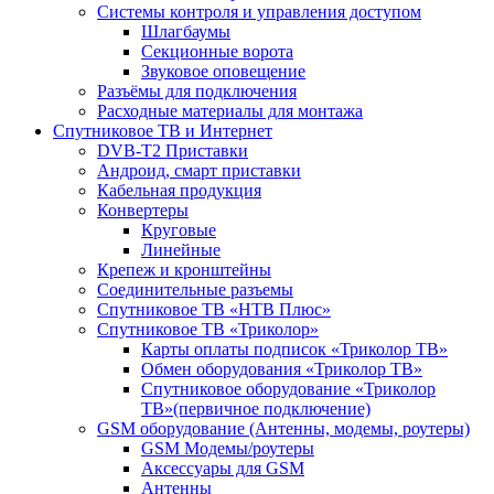
Системы контроля и управления доступом
Шлагбаумы
Секционные ворота
Звуковое оповещение
Разъёмы для подключения
Расходные материалы для монтажа
Спутниковое ТВ и Интернет
DVB-Т2 Приставки
Андроид, смарт приставки
Кабельная продукция
Конвертеры
Круговые
Линейные
Крепеж и кронштейны
Соединительные разъемы
Спутниковое ТВ «НТВ Плюс»
Спутниковое ТВ «Триколор»
Карты оплаты подписок «Триколор ТВ»
Обмен оборудования «Триколор ТВ»
Спутниковое оборудование «Триколор
ТВ»(первичное подключение)
GSM оборудование (Антенны, модемы, роутеры)
GSM Модемы/роутеры
Аксессуары для GSM
Антенны