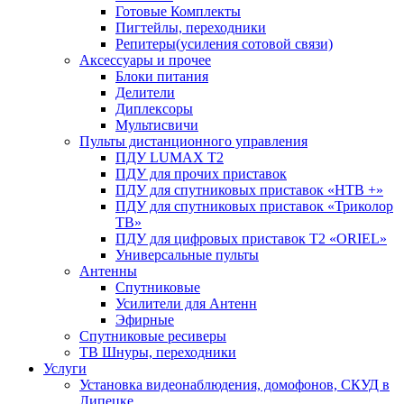
Готовые Комплекты
Пигтейлы, переходники
Репитеры(усиления сотовой связи)
Аксессуары и прочее
Блоки питания
Делители
Диплексоры
Мультисвичи
Пульты дистанционного управления
ПДУ LUMAX Т2
ПДУ для прочих приставок
ПДУ для спутниковых приставок «НТВ +»
ПДУ для спутниковых приставок «Триколор
ТВ»
ПДУ для цифровых приставок Т2 «ORIEL»
Универсальные пульты
Антенны
Спутниковые
Усилители для Антенн
Эфирные
Спутниковые ресиверы
ТВ Шнуры, переходники
Услуги
Установка видеонаблюдения, домофонов, СКУД в
Липецке