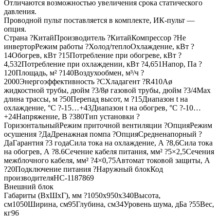
Отличаются возможностью увеличения срока статического
давления.
Проводной пульт поставляется в комплекте, ИК-пульт —
опция.
Страна ?КитайПроизводитель ?КитайКомпрессор ?Не
инверторРежим работы ?Холод/теплоОхлаждение, кВт ?
14Обогрев, кВт ?15Потребление при обогреве, кВт ?
4,532Потребление при охлаждении, кВт ?4,651Напор, Па ?
120Площадь, м² ?140Воздухообмен, м³/ч ?
2000Энергоэффективность ?CХладагент ?R410Aø
жидкостной трубы, дюйм ?3/8ø газовой трубы, дюйм ?3/4Max
длина трассы, м ?50Перепад высот, м ?15Диапазон t на
охлаждение, °С ?-15…+43Диапазон t на обогрев, °С ?-10…
+24Напряжение, В ?380Тип установки ?
ГоризонтальныйРежим приточной вентиляции ?ОпцияРежим
осушения ?ДаДренажная помпа ?ОпцияСредненапорный ?
ДаГарантия ?3 годаСила тока на охлаждение, А ?8,6Сила тока
на обогрев, А ?8.6Сечение кабеля питания, мм² ?5×2,5Сечения
межблочного кабеля, мм² ?4×0,75Автомат токовой защиты, A
?20Подключение питания ?Наружный блокКод
производителяНС-1187869
Внешний блок
Габариты (ВхШхГ), мм ?1050x950x340Высота,
см1050Ширина, см95Глубина, см34Уровень шума, дБа ?55Вес,
кг96