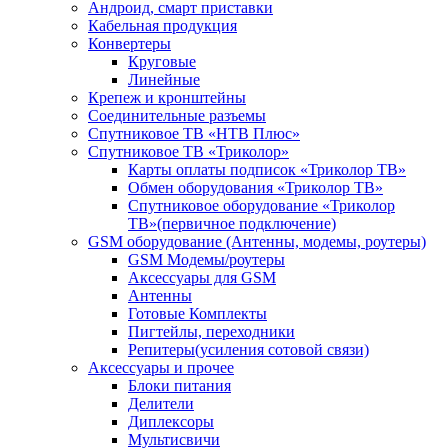
Андроид, смарт приставки
Кабельная продукция
Конвертеры
Круговые
Линейные
Крепеж и кронштейны
Соединительные разъемы
Спутниковое ТВ «НТВ Плюс»
Спутниковое ТВ «Триколор»
Карты оплаты подписок «Триколор ТВ»
Обмен оборудования «Триколор ТВ»
Спутниковое оборудование «Триколор
ТВ»(первичное подключение)
GSM оборудование (Антенны, модемы, роутеры)
GSM Модемы/роутеры
Аксессуары для GSM
Антенны
Готовые Комплекты
Пигтейлы, переходники
Репитеры(усиления сотовой связи)
Аксессуары и прочее
Блоки питания
Делители
Диплексоры
Мультисвичи