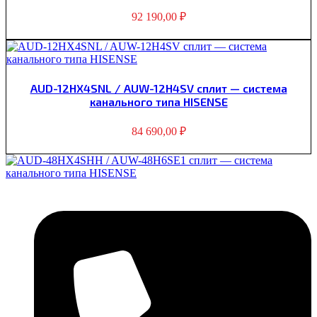
92 190,00
₽
AUD-12HX4SNL / AUW-12H4SV сплит — система
канального типа HISENSE
84 690,00
₽