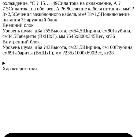
охлаждение, °С ?-15…+49Сила тока на охлаждение, А ?
7.5Сила тока на обогрев, А ?6.8Сечение кабеля питания, мм² ?
3×2,5Сечения межблочного кабеля, мм² ?8×1,5Подключение
питания ?Наружный блок
Внешний блок
Уровень шума, дБа ?55Высота, см54,5Ширина, см80Глубина,
см34,5Габариты (ВхШхГ), мм ?545x800x345Вес, кг36
Внутренний блок
Уровень шума, дБа ?43Высота, см23,5Ширина, см100Глубина,
см69Габариты (ВхШхГ), мм ?235x1000x690Вес, кг28
Характеристики