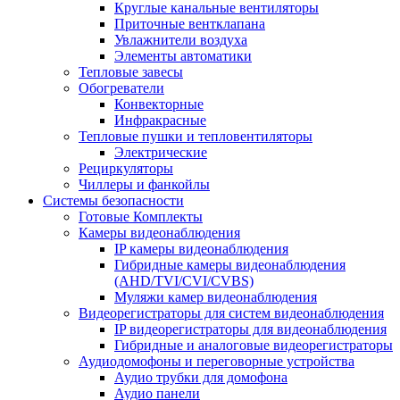
Круглые канальные вентиляторы
Приточные вентклапана
Увлажнители воздуха
Элементы автоматики
Тепловые завесы
Обогреватели
Конвекторные
Инфракрасные
Тепловые пушки и тепловентиляторы
Электрические
Рециркуляторы
Чиллеры и фанкойлы
Системы безопасности
Готовые Комплекты
Камеры видеонаблюдения
IP камеры видеонаблюдения
Гибридные камеры видеонаблюдения
(AHD/TVI/CVI/CVBS)
Муляжи камер видеонаблюдения
Видеорегистраторы для систем видеонаблюдения
IP видеорегистраторы для видеонаблюдения
Гибридные и аналоговые видеорегистраторы
Аудиодомофоны и переговорные устройства
Аудио трубки для домофона
Аудио панели