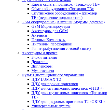
Карты оплаты подписок «Триколор ТВ»
Обмен оборудования «Триколор ТВ»
Спутниковое оборудование «Триколор
ТВ»(первичное подключение)
GSM оборудование (Антенны, модемы, роутеры)
GSM Модемы/роутеры
Аксессуары для GSM
Антенны
Готовые Комплекты
Пигтейлы, переходники
Репитеры(усиления сотовой связи)
Аксессуары и прочее
Блоки питания
Делители
Диплексоры
Мультисвичи
Пульты дистанционного управления
ПДУ LUMAX Т2
ПДУ для прочих приставок
ПДУ для спутниковых приставок «НТВ +»
ПДУ для спутниковых приставок «Триколор
ТВ»
ПДУ для цифровых приставок Т2 «ORIEL»
Универсальные пульты