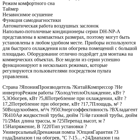
Режим комфортного сна
Таймер
Независимое осушение
Функция самодиагностики
Автоматическая работа воздушных заслонок
Напольно-потолочные кондиционеры серии DH-NP-А
представлены в компактных размерах, поэтому могут быть
установлены в любом удобном месте. Приборы используются
для быстрого охлаждения или обогрева помещений с большой
площадью. Оборудование отлично подойдет для монтажа на
коммерческих объектах. Все модели из серии успешно
функционируют в нескольких режимах, которые
регулируются пользователями посредством пульта
управления.
Страна ?ЯпонияПроизводитель ?КитайКомпрессор ?Не
инверторРежим работы ?Холод/теплоОхлаждение, кВт ?
5,3Обогрев, кВт ?5,8Потребление при охлаждении, кВт ?
17,2Потребление при обогреве, кВт ?17,7Площадь, м² ?
50Воздухообмен, м³/ч ?950Энергоэффективность ?BХладагент
?R410Aø жидкостной трубы, дюйм ?1/4ø газовой трубы, дюйм
?1/2Max длина трассы, м ?25Перепад высот, м ?
15Напряжение, В ?220Тип установки ?
УниверсальныйДренажная помпа ?ОпцияГарантия ?3
годаДиапазон t на обогрев, °С ?-15…+24Диапазон t на