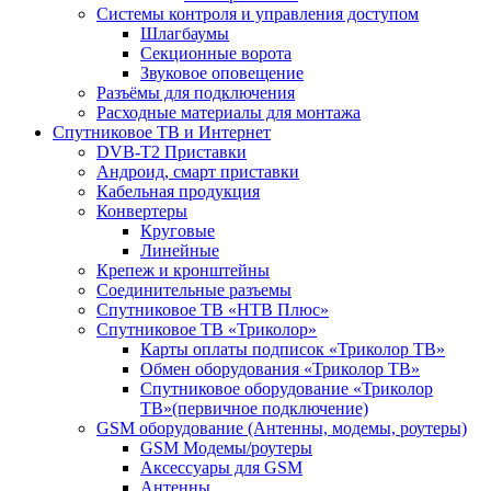
Системы контроля и управления доступом
Шлагбаумы
Секционные ворота
Звуковое оповещение
Разъёмы для подключения
Расходные материалы для монтажа
Спутниковое ТВ и Интернет
DVB-Т2 Приставки
Андроид, смарт приставки
Кабельная продукция
Конвертеры
Круговые
Линейные
Крепеж и кронштейны
Соединительные разъемы
Спутниковое ТВ «НТВ Плюс»
Спутниковое ТВ «Триколор»
Карты оплаты подписок «Триколор ТВ»
Обмен оборудования «Триколор ТВ»
Спутниковое оборудование «Триколор
ТВ»(первичное подключение)
GSM оборудование (Антенны, модемы, роутеры)
GSM Модемы/роутеры
Аксессуары для GSM
Антенны