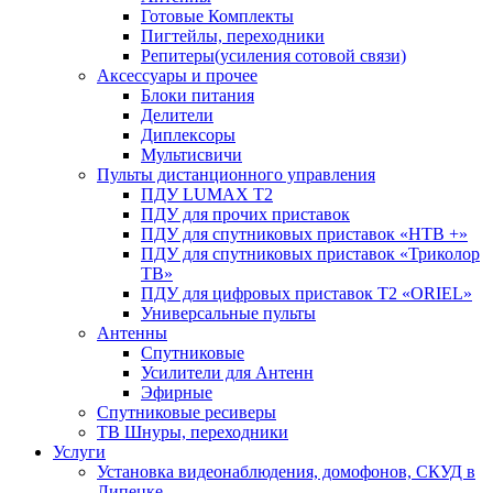
Готовые Комплекты
Пигтейлы, переходники
Репитеры(усиления сотовой связи)
Аксессуары и прочее
Блоки питания
Делители
Диплексоры
Мультисвичи
Пульты дистанционного управления
ПДУ LUMAX Т2
ПДУ для прочих приставок
ПДУ для спутниковых приставок «НТВ +»
ПДУ для спутниковых приставок «Триколор
ТВ»
ПДУ для цифровых приставок Т2 «ORIEL»
Универсальные пульты
Антенны
Спутниковые
Усилители для Антенн
Эфирные
Спутниковые ресиверы
ТВ Шнуры, переходники
Услуги
Установка видеонаблюдения, домофонов, СКУД в
Липецке