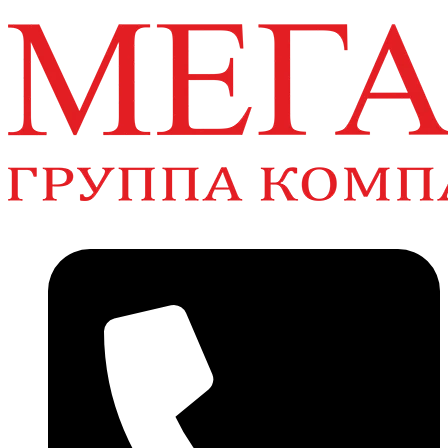
Перейти
к
содержимому