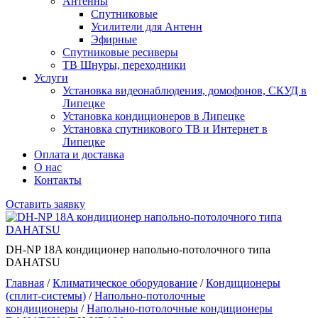
Антенны
Спутниковые
Усилители для Антенн
Эфирные
Спутниковые ресиверы
ТВ Шнуры, переходники
Услуги
Установка видеонаблюдения, домофонов, СКУД в
Липецке
Установка кондиционеров в Липецке
Установка спутникового ТВ и Интернет в
Липецке
Оплата и доставка
О нас
Контакты
Оставить заявку
DH-NP 18A кондиционер напольно-потолочного типа
DAHATSU
Главная
/
Климатическое оборудование
/
Кондиционеры
(сплит-системы)
/
Напольно-потолочные
кондиционеры
/
Напольно-потолочные кондиционеры