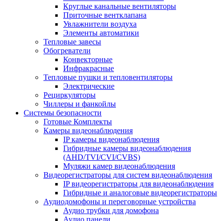
Круглые канальные вентиляторы
Приточные вентклапана
Увлажнители воздуха
Элементы автоматики
Тепловые завесы
Обогреватели
Конвекторные
Инфракрасные
Тепловые пушки и тепловентиляторы
Электрические
Рециркуляторы
Чиллеры и фанкойлы
Системы безопасности
Готовые Комплекты
Камеры видеонаблюдения
IP камеры видеонаблюдения
Гибридные камеры видеонаблюдения
(AHD/TVI/CVI/CVBS)
Муляжи камер видеонаблюдения
Видеорегистраторы для систем видеонаблюдения
IP видеорегистраторы для видеонаблюдения
Гибридные и аналоговые видеорегистраторы
Аудиодомофоны и переговорные устройства
Аудио трубки для домофона
Аудио панели