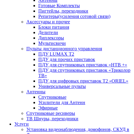
Антенны
Готовые Комплекты
Пигтейлы, переходники
Репитеры(усиления сотовой связи)
Аксессуары и прочее
Блоки питания
Делители
Диплексоры
Мультисвичи
Пульты дистанционного управления
ПДУ LUMAX Т2
ПДУ для прочих приставок
ПДУ для спутниковых приставок «НТВ +»
ПДУ для спутниковых приставок «Триколор
ТВ»
ПДУ для цифровых приставок Т2 «ORIEL»
Универсальные пульты
Антенны
Спутниковые
Усилители для Антенн
Эфирные
Спутниковые ресиверы
ТВ Шнуры, переходники
Услуги
Установка видеонаблюдения, домофонов, СКУД в