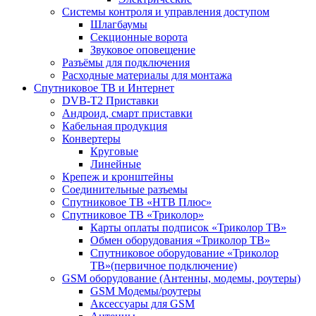
Системы контроля и управления доступом
Шлагбаумы
Секционные ворота
Звуковое оповещение
Разъёмы для подключения
Расходные материалы для монтажа
Спутниковое ТВ и Интернет
DVB-Т2 Приставки
Андроид, смарт приставки
Кабельная продукция
Конвертеры
Круговые
Линейные
Крепеж и кронштейны
Соединительные разъемы
Спутниковое ТВ «НТВ Плюс»
Спутниковое ТВ «Триколор»
Карты оплаты подписок «Триколор ТВ»
Обмен оборудования «Триколор ТВ»
Спутниковое оборудование «Триколор
ТВ»(первичное подключение)
GSM оборудование (Антенны, модемы, роутеры)
GSM Модемы/роутеры
Аксессуары для GSM