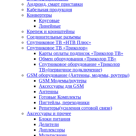
Андроид, смарт приставки
Кабельная продукция
Конвертеры
Круговые
Линейные
Крепеж и кронштейны
Соединительные разъемы
Спутниковое ТВ «НТВ Плюс»
Спутниковое ТВ «Триколор»
Карты оплаты подписок «Триколор ТВ»
Обмен оборудования «Триколор ТВ»
Спутниковое оборудование «Триколор
ТВ»(первичное подключение)
GSM оборудование (Антенны, модемы, роутеры)
GSM Модемы/роутеры
Аксессуары для GSM
Антенны
Готовые Комплекты
Пигтейлы, переходники
Репитеры(усиления сотовой связи)
Аксессуары и прочее
Блоки питания
Делители
Диплексоры
Мультисвичи