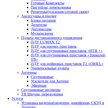
Готовые Комплекты
Пигтейлы, переходники
Репитеры(усиления сотовой связи)
Аксессуары и прочее
Блоки питания
Делители
Диплексоры
Мультисвичи
Пульты дистанционного управления
ПДУ LUMAX Т2
ПДУ для прочих приставок
ПДУ для спутниковых приставок «НТВ +»
ПДУ для спутниковых приставок «Триколор
ТВ»
ПДУ для цифровых приставок Т2 «ORIEL»
Универсальные пульты
Антенны
Спутниковые
Усилители для Антенн
Эфирные
Спутниковые ресиверы
ТВ Шнуры, переходники
Услуги
Установка видеонаблюдения, домофонов, СКУД в
Липецке