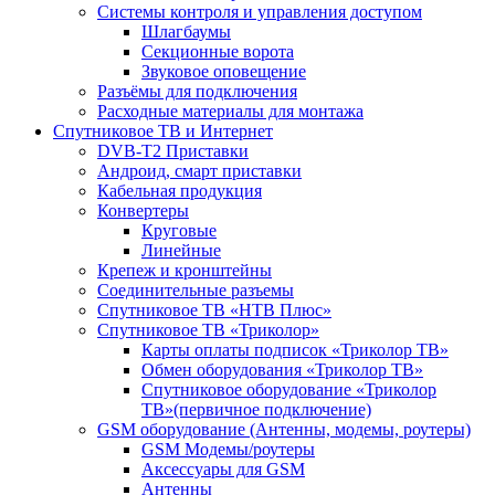
Системы контроля и управления доступом
Шлагбаумы
Секционные ворота
Звуковое оповещение
Разъёмы для подключения
Расходные материалы для монтажа
Спутниковое ТВ и Интернет
DVB-Т2 Приставки
Андроид, смарт приставки
Кабельная продукция
Конвертеры
Круговые
Линейные
Крепеж и кронштейны
Соединительные разъемы
Спутниковое ТВ «НТВ Плюс»
Спутниковое ТВ «Триколор»
Карты оплаты подписок «Триколор ТВ»
Обмен оборудования «Триколор ТВ»
Спутниковое оборудование «Триколор
ТВ»(первичное подключение)
GSM оборудование (Антенны, модемы, роутеры)
GSM Модемы/роутеры
Аксессуары для GSM
Антенны