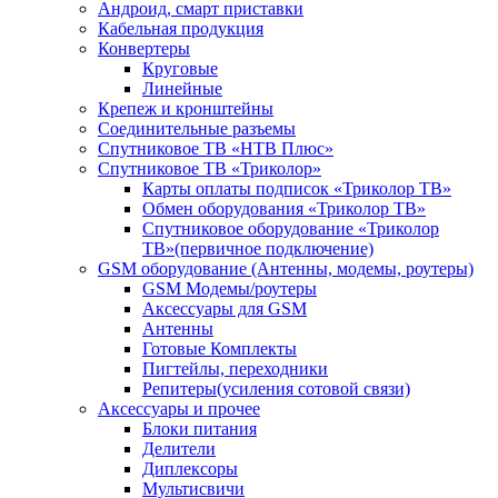
Андроид, смарт приставки
Кабельная продукция
Конвертеры
Круговые
Линейные
Крепеж и кронштейны
Соединительные разъемы
Спутниковое ТВ «НТВ Плюс»
Спутниковое ТВ «Триколор»
Карты оплаты подписок «Триколор ТВ»
Обмен оборудования «Триколор ТВ»
Спутниковое оборудование «Триколор
ТВ»(первичное подключение)
GSM оборудование (Антенны, модемы, роутеры)
GSM Модемы/роутеры
Аксессуары для GSM
Антенны
Готовые Комплекты
Пигтейлы, переходники
Репитеры(усиления сотовой связи)
Аксессуары и прочее
Блоки питания
Делители
Диплексоры
Мультисвичи