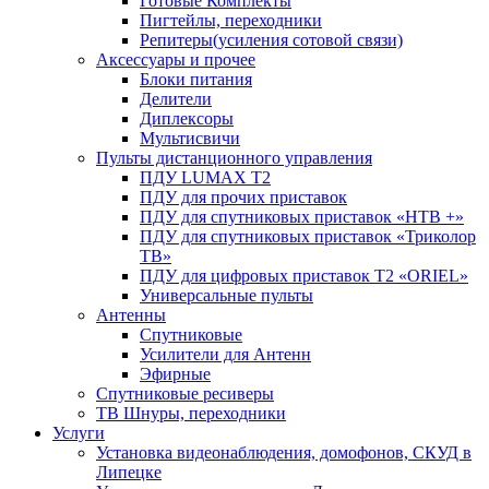
Готовые Комплекты
Пигтейлы, переходники
Репитеры(усиления сотовой связи)
Аксессуары и прочее
Блоки питания
Делители
Диплексоры
Мультисвичи
Пульты дистанционного управления
ПДУ LUMAX Т2
ПДУ для прочих приставок
ПДУ для спутниковых приставок «НТВ +»
ПДУ для спутниковых приставок «Триколор
ТВ»
ПДУ для цифровых приставок Т2 «ORIEL»
Универсальные пульты
Антенны
Спутниковые
Усилители для Антенн
Эфирные
Спутниковые ресиверы
ТВ Шнуры, переходники
Услуги
Установка видеонаблюдения, домофонов, СКУД в
Липецке