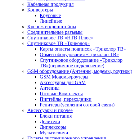
Кабельная продукция
Конвертеры
Круговые
Линейные
Крепеж и кронштейны
Соединительные разъемы
Спутниковое ТВ «НТВ Плюс»
Спутниковое ТВ «Триколор»
Карты оплаты подписок «Триколор ТВ»
Обмен оборудования «Триколор ТВ»
Спутниковое оборудование «Триколор
ТВ»(первичное подключение)
GSM оборудование (Антенны, модемы, роутеры)
GSM Модемы/роутеры
Аксессуары для GSM
Антенны
Готовые Комплекты
Пигтейлы, переходники
Репитеры(усиления сотовой связи)
Аксессуары и прочее
Блоки питания
Делители
Диплексоры
Мультисвичи
Пульты дистанционного управления