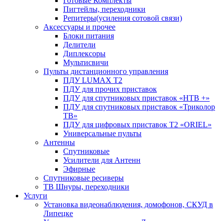
Готовые Комплекты
Пигтейлы, переходники
Репитеры(усиления сотовой связи)
Аксессуары и прочее
Блоки питания
Делители
Диплексоры
Мультисвичи
Пульты дистанционного управления
ПДУ LUMAX Т2
ПДУ для прочих приставок
ПДУ для спутниковых приставок «НТВ +»
ПДУ для спутниковых приставок «Триколор
ТВ»
ПДУ для цифровых приставок Т2 «ORIEL»
Универсальные пульты
Антенны
Спутниковые
Усилители для Антенн
Эфирные
Спутниковые ресиверы
ТВ Шнуры, переходники
Услуги
Установка видеонаблюдения, домофонов, СКУД в
Липецке