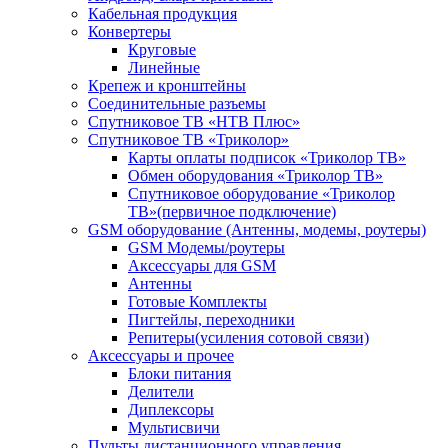
Кабельная продукция
Конвертеры
Круговые
Линейные
Крепеж и кронштейны
Соединительные разъемы
Спутниковое ТВ «НТВ Плюс»
Спутниковое ТВ «Триколор»
Карты оплаты подписок «Триколор ТВ»
Обмен оборудования «Триколор ТВ»
Спутниковое оборудование «Триколор
ТВ»(первичное подключение)
GSM оборудование (Антенны, модемы, роутеры)
GSM Модемы/роутеры
Аксессуары для GSM
Антенны
Готовые Комплекты
Пигтейлы, переходники
Репитеры(усиления сотовой связи)
Аксессуары и прочее
Блоки питания
Делители
Диплексоры
Мультисвичи
Пульты дистанционного управления