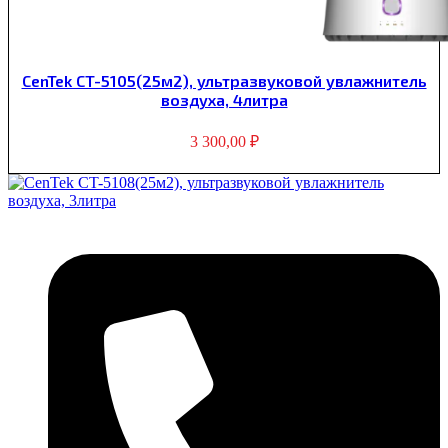
CenTek CT-5105(25м2), ультразвуковой увлажнитель
воздуха, 4литра
3 300,00
₽